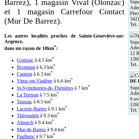
Barrez), 1 magasin Vival (Olonzac)
Supe
Adre
et 1 magasin Carrefour Contact
Plac
342
(Mur De Barrez).
Tel.
Les autres localités proches de Sainte-Geneviève-sur-
Argence,
Supe
*
Adre
dans un rayon de 10km
:
12 
126
*
Graissac
à 4.5 km
Tel.
*
Brommat
à 6.3 km
*
Cantoin
à 6.3 km
*
Vitrac-en-Viadène
à 6.6 km
DE
*
Supe
St-Symphorien-de-Thénières
à 7 km
Adre
*
La Terrisse
à 7.5 km
9 av
*
Taussac
à 8.5 km
126
*
Lacroix-Barrez
à 9.1 km
Tel.
*
Thérondels
à 9.3 km
*
Alpuech
à 9.4 km
*
Mur-de-Barrez
à 9.4 km
*
Paulhenc
à 9.7 km