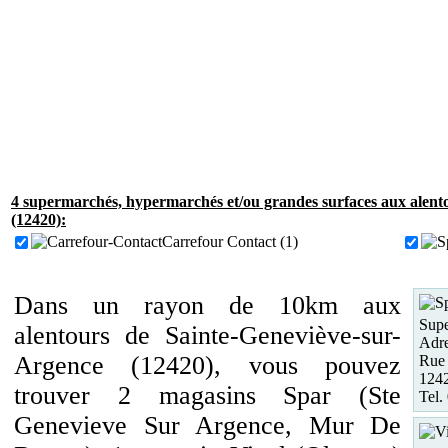
4 supermarchés, hypermarchés et/ou grandes surfaces aux alent
(12420):
Carrefour Contact (1)
Dans un rayon de 10km aux
Supe
alentours de Sainte-Geneviève-sur-
Adre
Argence (12420), vous pouvez
Rue 
1242
trouver 2 magasins Spar (Ste
Tel.
Genevieve Sur Argence, Mur De