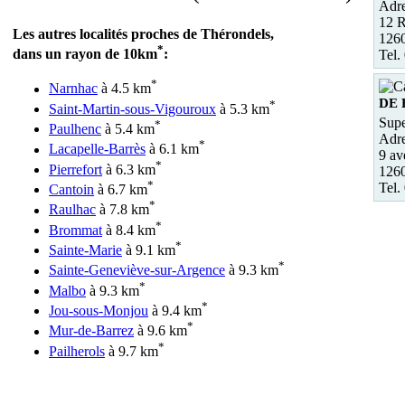
Adre
12 
Les autres localités proches de Thérondels,
126
*
dans un rayon de 10km
:
Tel.
*
Narnhac
à 4.5 km
DE
*
Saint-Martin-sous-Vigouroux
à 5.3 km
Supe
*
Paulhenc
à 5.4 km
Adre
*
Lacapelle-Barrès
à 6.1 km
9 av
*
Pierrefort
à 6.3 km
126
*
Tel.
Cantoin
à 6.7 km
*
Raulhac
à 7.8 km
*
Brommat
à 8.4 km
*
Sainte-Marie
à 9.1 km
*
Sainte-Geneviève-sur-Argence
à 9.3 km
*
Malbo
à 9.3 km
*
Jou-sous-Monjou
à 9.4 km
*
Mur-de-Barrez
à 9.6 km
*
Pailherols
à 9.7 km