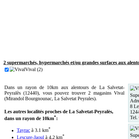
2 supermarchés, hypermarchés et/ou grandes surfaces aux alento
Vival (2)
Dans un rayon de 10km aux alentours de La Salvetat-
Peyralès (12440), vous pouvez trouver 2 magasins Vival
Supe
(Mirandol Bourgnounac, La Salvetat Peyrales).
Adre
8 Le
Les autres localités proches de La Salvetat-Peyralès,
1244
*
Tel.
dans un rayon de 10km
:
*
Tayrac
à 3.1 km
Supe
*
Lescure-Jaoul
à 4.2 km