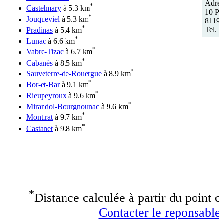
Adre
*
Castelmary
à 5.3 km
10 P
*
Jouqueviel
à 5.3 km
811
*
Tel.
Pradinas
à 5.4 km
*
Lunac
à 6.6 km
*
Vabre-Tizac
à 6.7 km
*
Cabanès
à 8.5 km
*
Sauveterre-de-Rouergue
à 8.9 km
*
Bor-et-Bar
à 9.1 km
*
Rieupeyroux
à 9.6 km
*
Mirandol-Bourgnounac
à 9.6 km
*
Montirat
à 9.7 km
*
Castanet
à 9.8 km
*
Distance calculée à partir du point c
Contacter le reponsable