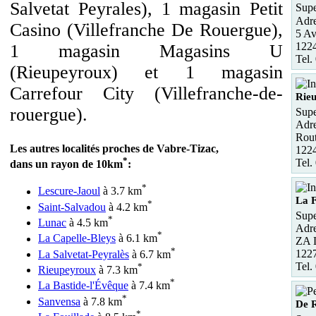
Salvetat Peyrales), 1 magasin Petit
Supe
Adre
Casino (Villefranche De Rouergue),
5 A
122
1 magasin Magasins U
Tel.
(Rieupeyroux) et 1 magasin
Carrefour City (Villefranche-de-
Rie
rouergue).
Supe
Adre
Rou
Les autres localités proches de Vabre-Tizac,
122
*
Tel.
dans un rayon de 10km
:
*
Lescure-Jaoul
à 3.7 km
La F
*
Saint-Salvadou
à 4.2 km
Supe
*
Lunac
à 4.5 km
Adre
*
La Capelle-Bleys
à 6.1 km
ZA 
*
1227
La Salvetat-Peyralès
à 6.7 km
Tel.
*
Rieupeyroux
à 7.3 km
*
La Bastide-l'Évêque
à 7.4 km
*
Sanvensa
à 7.8 km
De 
*