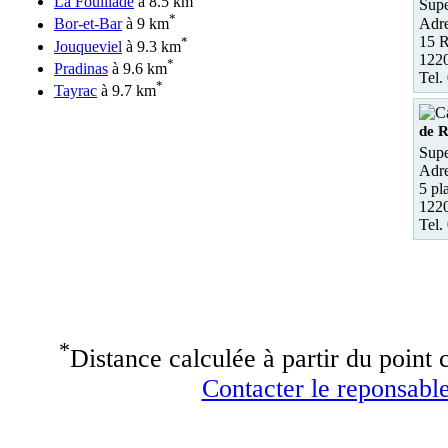
La Fouillade
à 8.5 km
Supe
*
Adre
Bor-et-Bar
à 9 km
15 R
*
Jouqueviel
à 9.3 km
1220
*
Pradinas
à 9.6 km
Tel.
*
Tayrac
à 9.7 km
de 
Sup
Adre
5 pl
1220
Tel.
*
Distance calculée à partir du point c
Contacter le reponsable