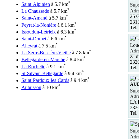
*
Saint-Alpinien
à 5.7 km
Supe
*
Adre
La Chaussade
à 5.7 km
25 G
*
Saint-Amand
à 5.7 km
2313
*
Peyrat-la-Nonière
à 6.1 km
Tel.
*
Issoudun-Létrieix
à 6.3 km
*
Saint-Domet
à 6.6 km
*
Loue
Alleyrat
à 7.5 km
Adre
*
La Serre-Bussière-Vieille
à 7.8 km
ZI 
*
Bellegarde-en-Marche
à 8.4 km
232
*
La Rochette
à 9.1 km
Tel.
*
St-Silvain-Bellegarde
à 9.4 km
*
Saint-Pardoux-les-Cards
à 9.4 km
AU
*
Aubusson
à 10 km
Supe
Adre
LA
232
Tel.
Supe
Adre