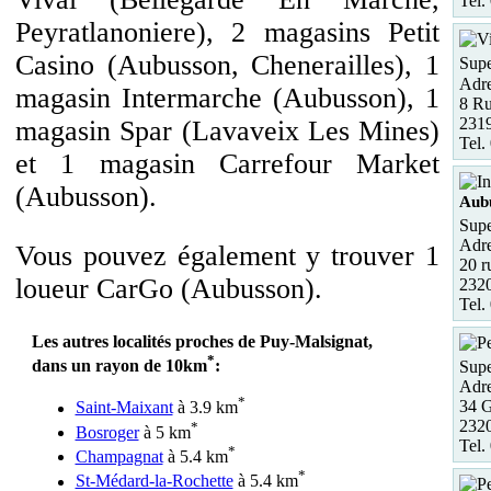
Tel.
Peyratlanoniere), 2 magasins Petit
Casino (Aubusson, Chenerailles), 1
Supe
Adre
magasin Intermarche (Aubusson), 1
8 R
2319
magasin Spar (Lavaveix Les Mines)
Tel.
et 1 magasin Carrefour Market
(Aubusson).
Aub
Supe
Adre
Vous pouvez également y trouver 1
20 r
loueur CarGo (Aubusson).
232
Tel.
Les autres localités proches de Puy-Malsignat,
*
dans un rayon de 10km
:
Supe
Adre
*
34 G
Saint-Maixant
à 3.9 km
232
*
Bosroger
à 5 km
Tel.
*
Champagnat
à 5.4 km
*
St-Médard-la-Rochette
à 5.4 km