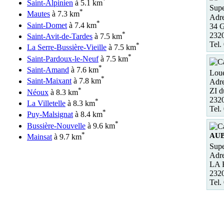
*
Saint-Alpinien
à 5.1 km
Supe
*
Mautes
à 7.3 km
Adre
*
Saint-Domet
à 7.4 km
34 G
*
232
Saint-Avit-de-Tardes
à 7.5 km
Tel.
*
La Serre-Bussière-Vieille
à 7.5 km
*
Saint-Pardoux-le-Neuf
à 7.5 km
*
Saint-Amand
à 7.6 km
Loue
*
Saint-Maixant
à 7.8 km
Adre
*
ZI 
Néoux
à 8.3 km
232
*
La Villetelle
à 8.3 km
Tel.
*
Puy-Malsignat
à 8.4 km
*
Bussière-Nouvelle
à 9.6 km
*
AU
Mainsat
à 9.7 km
Supe
Adre
LA
232
Tel.