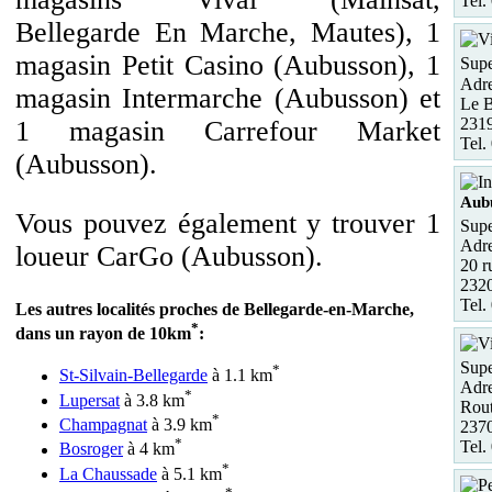
Tel.
Bellegarde En Marche, Mautes), 1
magasin Petit Casino (Aubusson), 1
Supe
Adre
magasin Intermarche (Aubusson) et
Le B
231
1 magasin Carrefour Market
Tel.
(Aubusson).
Aub
Vous pouvez également y trouver 1
Supe
Adre
loueur CarGo (Aubusson).
20 r
232
Tel.
Les autres localités proches de Bellegarde-en-Marche,
*
dans un rayon de 10km
:
Supe
*
St-Silvain-Bellegarde
à 1.1 km
Adre
*
Lupersat
à 3.8 km
Rout
*
Champagnat
à 3.9 km
2370
*
Tel.
Bosroger
à 4 km
*
La Chaussade
à 5.1 km