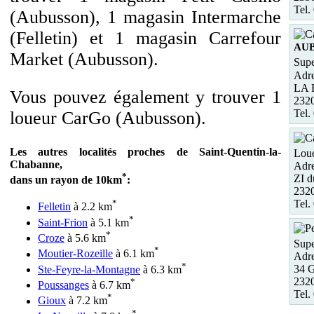
Tel.
(Aubusson), 1 magasin Intermarche
(Felletin) et 1 magasin Carrefour
AU
Market (Aubusson).
Supe
Adre
LA
Vous pouvez également y trouver 1
232
Tel.
loueur CarGo (Aubusson).
Les autres localités proches de Saint-Quentin-la-
Loue
Chabanne,
Adre
*
ZI 
dans un rayon de 10km
:
232
Tel.
*
Felletin
à 2.2 km
*
Saint-Frion
à 5.1 km
*
Croze
à 5.6 km
Sup
*
Moutier-Rozeille
à 6.1 km
Adre
*
34 G
Ste-Feyre-la-Montagne
à 6.3 km
232
*
Poussanges
à 6.7 km
Tel.
*
Gioux
à 7.2 km
*