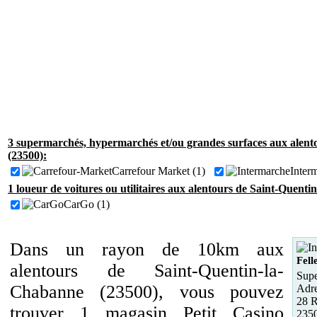
3 supermarchés, hypermarchés et/ou grandes surfaces aux alen
(23500):
Carrefour Market (1)
Inter
1 loueur de voitures ou utilitaires aux alentours de Saint-Quent
CarGo (1)
Dans un rayon de 10km aux
Fell
alentours de Saint-Quentin-la-
Supe
Chabanne (23500), vous pouvez
Adre
28 R
trouver 1 magasin Petit Casino
2350