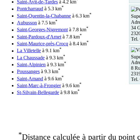
*
Saint-Avit-de-Tardes
à 4.2 km
*
Pontcharraud
à 5.3 km
*
Saint-Quentin-la-Chabanne
à 6.3 km
Supe
*
Adre
Aubusson
à 7.5 km
34 G
*
Saint-Georges-Nigremont
à 7.8 km
232
*
Saint-Pardoux-d'Arnet
à 7.8 km
Tel.
*
Saint-Maurice-près-Crocq
à 8.4 km
*
La Villetelle
à 9.1 km
*
Supe
La Chaussade
à 9.3 km
Adre
*
Saint-Alpinien
à 9.3 km
8 R
*
Poussanges
à 9.3 km
2319
*
Saint-Amand
à 9.6 km
Tel.
*
Saint-Marc-à-Frongier
à 9.6 km
*
St-Silvain-Bellegarde
à 9.8 km
*
Distance calculée à partir du point c