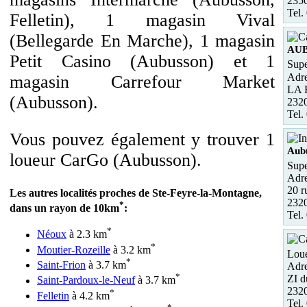
2350
Tel.
Felletin), 1 magasin Vival
(Bellegarde En Marche), 1 magasin
AU
Petit Casino (Aubusson) et 1
Supe
Adre
magasin Carrefour Market
LA
(Aubusson).
232
Tel.
Vous pouvez également y trouver 1
Aub
loueur CarGo (Aubusson).
Supe
Adre
20 r
Les autres localités proches de Ste-Feyre-la-Montagne,
232
*
dans un rayon de 10km
:
Tel.
*
Néoux
à 2.3 km
*
Moutier-Rozeille
à 3.2 km
Loue
*
Saint-Frion
à 3.7 km
Adre
*
ZI 
Saint-Pardoux-le-Neuf
à 3.7 km
232
*
Felletin
à 4.2 km
Tel.