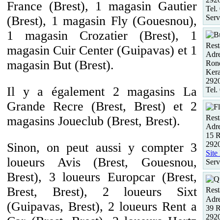
France (Brest), 1 magasin Gautier
Tel.
Serv
(Brest), 1 magasin Fly (Gouesnou),
1 magasin Crozatier (Brest), 1
Rest
magasin Cuir Center (Guipavas) et 1
Adre
magasin But (Brest).
Rond
Kera
292
Il y a également 2 magasins La
Tel.
Grande Recre (Brest, Brest) et 2
Rest
magasins Joueclub (Brest, Brest).
Adre
15 
292
Sinon, on peut aussi y compter 3
Site
loueurs Avis (Brest, Gouesnou,
Serv
Brest), 3 loueurs Europcar (Brest,
Brest, Brest), 2 loueurs Sixt
Rest
Adre
(Guipavas, Brest), 2 loueurs Rent a
39 R
292