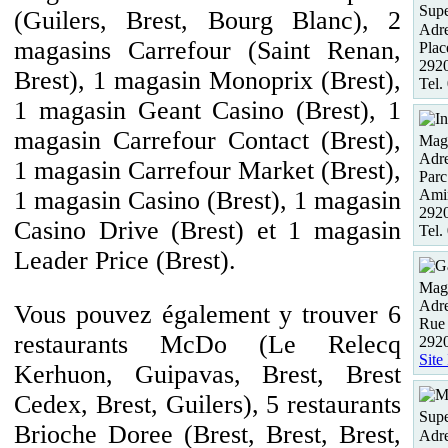
Supe
(Guilers, Brest, Bourg Blanc), 2
Adre
magasins Carrefour (Saint Renan,
Plac
292
Brest), 1 magasin Monoprix (Brest),
Tel.
1 magasin Geant Casino (Brest), 1
magasin Carrefour Contact (Brest),
Maga
Adre
1 magasin Carrefour Market (Brest),
Parc
Amir
1 magasin Casino (Brest), 1 magasin
2920
Casino Drive (Brest) et 1 magasin
Tel.
Leader Price (Brest).
Maga
Adre
Vous pouvez également y trouver 6
Rue 
restaurants McDo (Le Relecq
292
Site
Kerhuon, Guipavas, Brest, Brest
Cedex, Brest, Guilers), 5 restaurants
Supe
Brioche Doree (Brest, Brest, Brest,
Adre