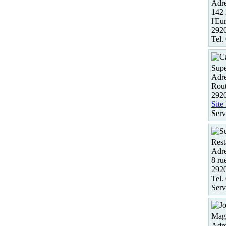
Adre
142 
l'Eu
2920
Tel.
Supe
Adre
Rou
2920
Site
Serv
Rest
Adre
8 ru
2920
Tel.
Serv
Maga
Adre