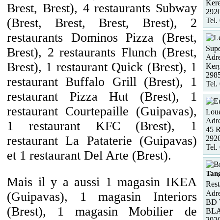
Kere
Brest, Brest), 4 restaurants Subway
2920
(Brest, Brest, Brest, Brest), 2
Tel.
restaurants Dominos Pizza (Brest,
Supe
Brest), 2 restaurants Flunch (Brest,
Adre
Brest), 1 restaurant Quick (Brest), 1
Ker
298
restaurant Buffalo Grill (Brest), 1
Tel.
restaurant Pizza Hut (Brest), 1
restaurant Courtepaille (Guipavas),
Loue
Adre
1 restaurant KFC (Brest), 1
45 
restaurant La Pataterie (Guipavas)
292
Tel.
et 1 restaurant Del Arte (Brest).
Tan
Mais il y a aussi 1 magasin IKEA
Rest
Adre
(Guipavas), 1 magasin Interiors
BD 
(Brest), 1 magasin Mobilier de
BL
292