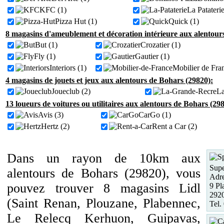
KFC (1)
La Pataterie
Pizza Hut (1)
Quick (1)
8 magasins d'ameublement et décoration intérieure aux alentour
But (1)
Crozatier (1)
Fly (1)
Gautier (1)
Interiors (1)
Mobilier de Fra
4 magasins de jouets et jeux aux alentours de Bohars (29820):
Joueclub (2)
La
13 loueurs de voitures ou utilitaires aux alentours de Bohars (29
Avis (3)
CarGo (1)
Hertz (2)
Rent a Car (2)
Dans un rayon de 10km aux
Supe
alentours de Bohars (29820), vous
Adre
pouvez trouver 8 magasins Lidl
9 Pl
2920
(Saint Renan, Plouzane, Plabennec,
Tel.
Le Relecq Kerhuon, Guipavas,