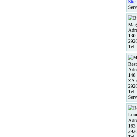
Site
Serv
Maga
Adre
130 
2920
Tel.
Rest
Adre
148
ZA 
292
Tel.
Serv
Loue
Adre
163 
292
Tel.