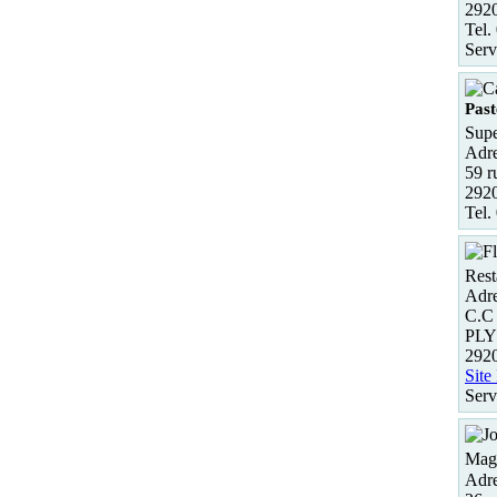
292
Tel.
Serv
Past
Supe
Adre
59 r
292
Tel.
Rest
Adre
C.C
PL
292
Site
Serv
Maga
Adre