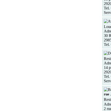
2920
Tel.
Serv
Loue
Adre
30 R
298
Tel.
Rest
Adre
14 p
292
Tel.
Serv
rue 
Rest
Adre
2 ru