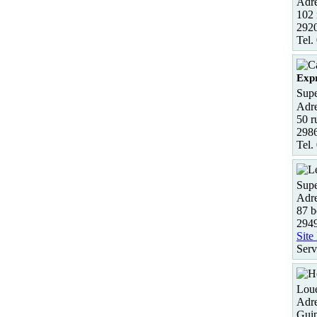
Adre
102 
2920
Tel.
Exp
Supe
Adre
50 r
298
Tel.
Supe
Adre
87 b
294
Site
Serv
Loue
Adre
Guip