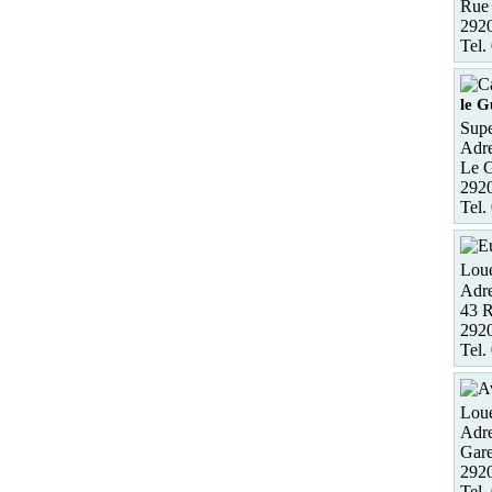
Rue 
2920
Tel.
le 
Supe
Adre
Le G
2920
Tel.
Loue
Adre
43 
292
Tel.
Loue
Adre
Gare
2920
Tel.