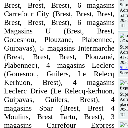
Brest, Brest, Brest), 6 magasins
Supe
Adre
Carrefour City (Brest, Brest, Brest,
53 r
292
Brest, Brest, Brest), 6 magasins
Tel.
Magasins U (Brest, Brest,
Gouesnou, Plouzane, Plabennec,
- G
Guipavas), 5 magasins Intermarche
Supe
Adre
(Brest, Brest, Brest, Plouzané,
9176
2920
Plabennec), 4 magasins Leclerc
Site
(Gouesnou, Guilers, Le Relecq
Serv
Kerhuon, Brest), 4 magasins
Expr
Leclerc Drive (Le Relecq-kerhuon,
Supe
Guipavas, Guilers, Brest), 4
Adre
plac
magasins Spar (Brest, Brest 4
2982
Tel.
Moulins, Brest Tartu, Brest), 3
magasins Carrefour Express