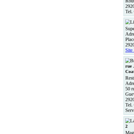
Rou
2920
Tel.
Supe
Adre
Plac
2920
Site
rue 
Coa
Rest
Adre
50 r
Gue
292
Tel.
Serv
2
Maga