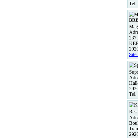
Tel.
BR
Maga
Adre
237
KE
292
Site
Supe
Adre
Hall
2920
Tel.
Rest
Adre
Boul
Tra
2920