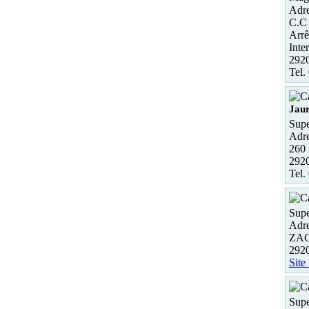
Adre
C.C 
Arrê
Inte
292
Tel.
Jau
Supe
Adre
260 
2920
Tel.
Supe
Adre
ZAC 
292
Site
Supe