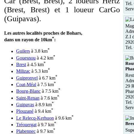
Car (Brest, Brest), 2 loueurs Hertz
Tel.
(Brest, Brest) et 1 loueur CarGo
Serv
(Guipavas).
Maga
Adre
Les autres localités proches de Bohars,
Z.I 
*
dans un rayon de 10km
:
292
Tel.
*
Guilers
à 3.8 km
*
Gouesnou
à 4.2 km
*
Rou
Brest
à 4.5 km
Phar
*
Milizac
à 5.3 km
Rest
*
Guipronvel
à 6.7 km
Adre
*
Coat-Méal
à 7.5 km
29 R
*
Bourg-Blanc
à 7.5 km
Phar
*
292
Saint-Renan
à 7.6 km
Tel.
*
Guipavas
à 8.9 km
Serv
*
Plouzané
à 9.4 km
*
Le Relecq-Kerhuon
à 9.6 km
*
Bres
Tréouergat
à 9.7 km
*
Supe
Plabennec
à 9.7 km