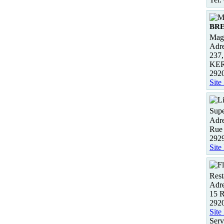
BR
Maga
Adre
237
KE
292
Site
Supe
Adre
Rue
2929
Site
Rest
Adre
15 
292
Site
Serv