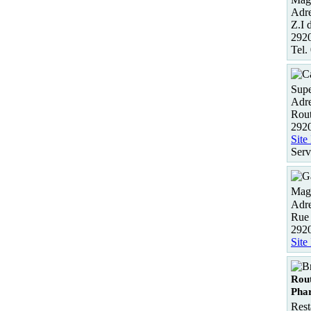
Adre
Z.I 
292
Tel.
Supe
Adre
Rou
2920
Site
Serv
Maga
Adre
Rue 
292
Site
Rou
Phar
Rest