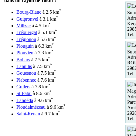
dans un rayon de 10km
:
*
Bourg-Blanc
à 2.5 km
Supe
*
Adre
Guipronvel
à 3.1 km
Ker
*
Milizac
à 4.5 km
298
*
Tréouergat
à 5.1 km
Tel.
*
Tréglonou
à 5.6 km
*
Plouguin
à 6.3 km
*
Supe
Plouvien
à 7.3 km
Adre
*
Bohars
à 7.5 km
RO
*
Lannilis
à 7.5 km
298
*
Gouesnou
à 7.5 km
Tel.
*
Plabennec
à 7.6 km
*
Guilers
à 7.8 km
Maga
*
St-Pabu
à 8.6 km
Adre
*
Landéda
à 9.6 km
Parc
*
Ploudalmézeau
à 9.6 km
Amir
*
2920
Saint-Renan
à 9.7 km
Tel.
Maga