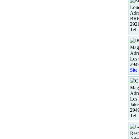
Loue
Adre
BRE
292
Tel.
Maga
Adre
Les 
294
Site
Maga
Adre
Les 
Jake
294
Tel.
Rest
Adre