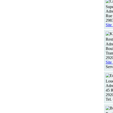
Supe
Adre
Rue 
29
Site
Rest
Adre
Boul
Tra
2920
Site
Serv
Loue
Adre
45 
292
Tel.