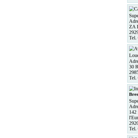
Supe
Adre
ZA
2929
Tel.
Loue
Adre
30 R
298
Tel.
Bres
Supe
Adre
142 
l'Eu
2920
Tel.