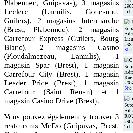
2 R
Plabennec, Guipavas), 3 magasins
298
Leclerc (Lannilis, Gouesnou,
Tel.
Guilers), 2 magasins Intermarche
(Brest, Plabennec), 2 magasins
Supe
Adre
Carrefour Express (Guilers, Bourg
Lie
298
Blanc), 2 magasins Casino
Site
(Ploudalmezeau, Lannilis), 1
magasin Spar (Brest), 1 magasin
Supe
Adre
Carrefour City (Brest), 1 magasin
Rue 
Leader Price (Brest), 1 magasin
298
Site
Carrefour (Saint Renan) et 1
magasin Casino Drive (Brest).
Supe
Adre
Vous pouvez également y trouver 3
RO
298
restaurants McDo (Guipavas, Brest,
Tel.