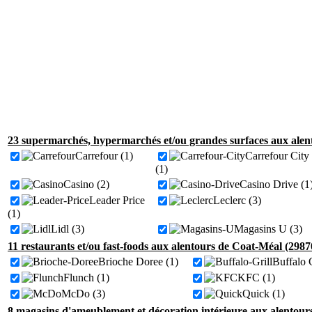
23 supermarchés, hypermarchés et/ou grandes surfaces aux alen
Carrefour (1)
Carrefour City
(1)
Casino (2)
Casino Drive (1
Leader Price
Leclerc (3)
(1)
Lidl (3)
Magasins U (3)
11 restaurants et/ou fast-foods aux alentours de Coat-Méal (2987
Brioche Doree (1)
Buffalo G
Flunch (1)
KFC (1)
McDo (3)
Quick (1)
8 magasins d'ameublement et décoration intérieure aux alentour