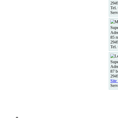
294
Tel.
Serv
Supe
Adre
85 r
294
Tel.
Supe
Adre
87 b
294
Site
Serv