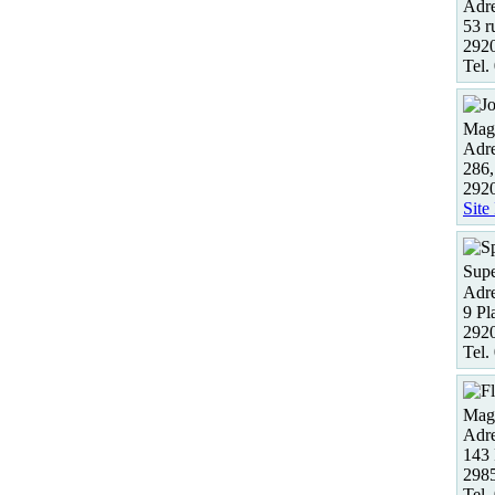
Adre
53 r
292
Tel.
Maga
Adre
286,
292
Site
Supe
Adre
9 Pl
2920
Tel.
Maga
Adre
143 
298
Tel.