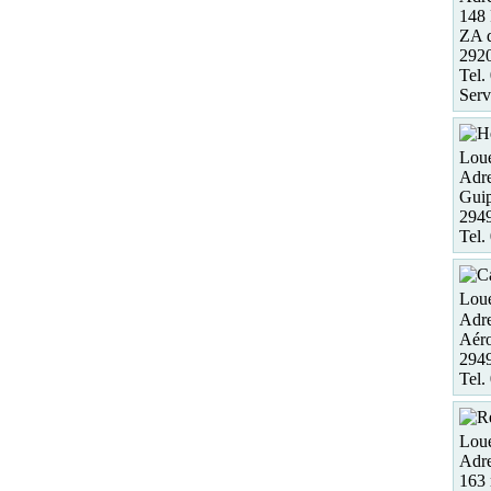
148
ZA 
292
Tel.
Serv
Loue
Adre
Guip
2949
Tel.
Loue
Adre
Aéro
294
Tel.
Loue
Adre
163 