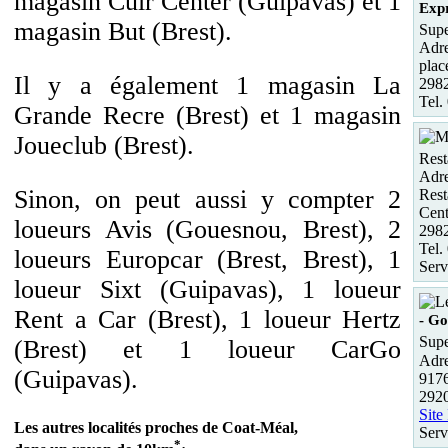
magasin Cuir Center (Guipavas) et 1
Expr
magasin But (Brest).
Supe
Adre
plac
Il y a également 1 magasin La
2982
Tel.
Grande Recre (Brest) et 1 magasin
Joueclub (Brest).
Rest
Adre
Sinon, on peut aussi y compter 2
Rest
Cent
loueurs Avis (Gouesnou, Brest), 2
298
Tel.
loueurs Europcar (Brest, Brest), 1
Serv
loueur Sixt (Guipavas), 1 loueur
Rent a Car (Brest), 1 loueur Hertz
- G
Supe
(Brest) et 1 loueur CarGo
Adre
(Guipavas).
9176
2920
Site
Les autres localités proches de Coat-Méal,
Serv
*