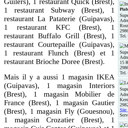
Guilers), 1 restaurant Quick (Brest),
1 restaurant Subway (Brest), 1
Pla
Supe
restaurant La Pataterie (Guipavas),
Adre
Rout
1 restaurant KFC (Brest), 1
298
restaurant Buffalo Grill (Brest), 1
Tel.
restaurant Courtepaille (Guipavas),
1 restaurant Flunch (Brest) et 1
Supe
Adre
restaurant Brioche Doree (Brest).
15 R
298
Tel.
Mais il y a aussi 1 magasin IKEA
(Guipavas), 1 magasin Interiors
Supe
(Brest), 1 magasin Mobilier de
Adre
Kere
France (Brest), 1 magasin Gautier
2982
(Brest), 1 magasin Fly (Gouesnou),
Site
Serv
1 magasin Crozatier (Brest), 1