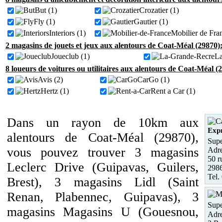
But (1)
Crozatier (1)
Fly (1)
Gautier (1)
Interiors (1)
Mobilier de Fra
2 magasins de jouets et jeux aux alentours de Coat-Méal (29870)
Joueclub (1)
La
8 loueurs de voitures ou utilitaires aux alentours de Coat-Méal (
Avis (2)
CarGo (1)
Hertz (1)
Rent a Car (1)
Dans un rayon de 10km aux
Exp
alentours de Coat-Méal (29870),
Supe
vous pouvez trouver 3 magasins
Adre
50 r
Leclerc Drive (Guipavas, Guilers,
298
Tel.
Brest), 3 magasins Lidl (Saint
Renan, Plabennec, Guipavas), 3
Supe
magasins Magasins U (Gouesnou,
Adre