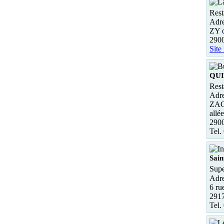
Rest
Adre
ZY 
290
Site
QU
Rest
Adre
ZAC
allé
290
Tel.
Sain
Supe
Adre
6 ru
2917
Tel.