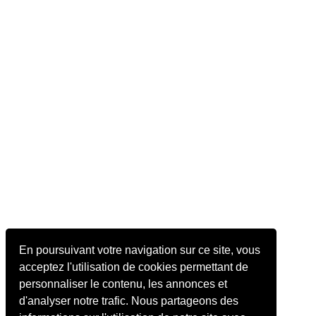
En poursuivant votre navigation sur ce site, vous
acceptez l'utilisation de cookies permettant de
personnaliser le contenu, les annonces et
d'analyser notre trafic. Nous partageons des