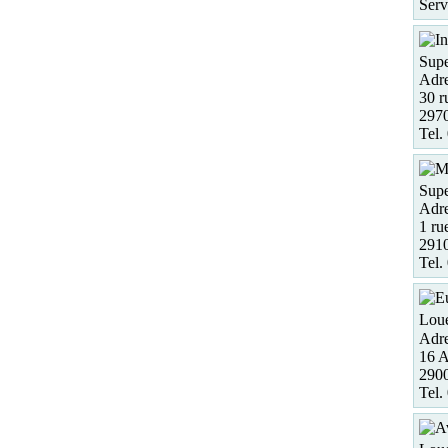
Serv
Supe
Adre
30 r
2970
Tel.
Supe
Adre
1 ru
291
Tel.
Loue
Adre
16 
290
Tel.