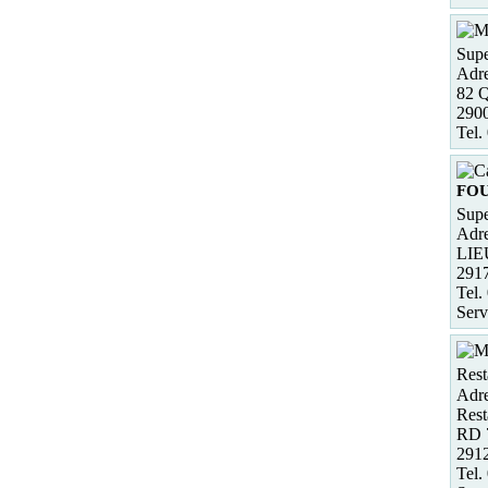
Supe
Adre
82 Q
290
Tel.
FO
Supe
Adre
LIE
291
Tel.
Serv
Rest
Adre
Rest
RD 
291
Tel.