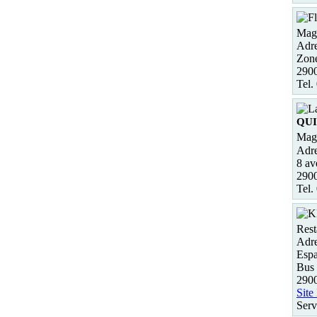
Maga
Adre
Zone
290
Tel.
QU
Maga
Adre
8 av
290
Tel.
Rest
Adre
Espa
Bus 
290
Site
Serv