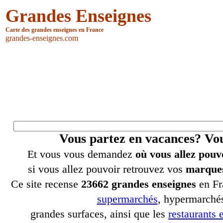
Grandes Enseignes
Carte des grandes enseignes en France
grandes-enseignes.com
Vous partez en vacances? V
Et vous vous demandez
où vous allez pouv
si vous allez pouvoir retrouvez vos
marques
Ce site recense
23662 grandes enseignes
en Fr
supermarchés
, hypermarchés
grandes surfaces, ainsi que les
restaurants e