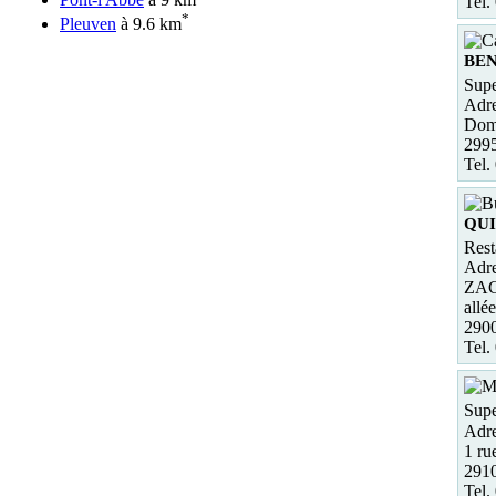
Tel.
*
Pleuven
à 9.6 km
BE
Supe
Adre
Doma
299
Tel.
QU
Rest
Adre
ZAC
allé
290
Tel.
Supe
Adre
1 ru
291
Tel.