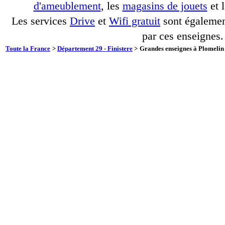
d'ameublement
, les
magasins de jouets
et 
Les services
Drive
et
Wifi gratuit
sont également
par ces enseignes.
Toute la France
>
Département 29 - Finistere
>
Grandes enseignes à Plomelin 