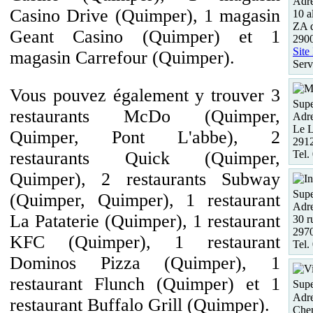
Adre
Casino Drive (Quimper), 1 magasin
10 a
ZA d
Geant Casino (Quimper) et 1
290
Site
magasin Carrefour (Quimper).
Serv
Vous pouvez également y trouver 3
Supe
restaurants McDo (Quimper,
Adre
Le 
Quimper, Pont L'abbe), 2
291
Tel.
restaurants Quick (Quimper,
Quimper), 2 restaurants Subway
Supe
(Quimper, Quimper), 1 restaurant
Adre
La Pataterie (Quimper), 1 restaurant
30 r
2970
KFC (Quimper), 1 restaurant
Tel.
Dominos Pizza (Quimper), 1
restaurant Flunch (Quimper) et 1
Supe
Adre
restaurant Buffalo Grill (Quimper).
Che