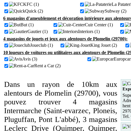
KFC (1)
La Patater
Quick (2)
Subway (2)
6 magasins d'ameublement et décoration intérieure aux alentours
But (1)
Cuir Center (1)
Gautier (1)
Interiors (1)
4 magasins de jouets et jeux aux alentours de Plomelin (29700):
Joueclub (1)
King Jouet (2)
10 loueurs de voitures ou utilitaires aux alentours de Plomelin (2
Avis (3)
Europcar
Rent a Car (2)
Dans un rayon de 10km aux
Expr
alentours de Plomelin (29700), vous
Supe
pouvez trouver 4 magasins
Adre
hent
Intermarche (Saint-evarzec, Ploneis,
2970
Tel.
Pluguffan, Pont L'abbé), 3 magasins
Leclerc Drive (Quimper, Quimper,