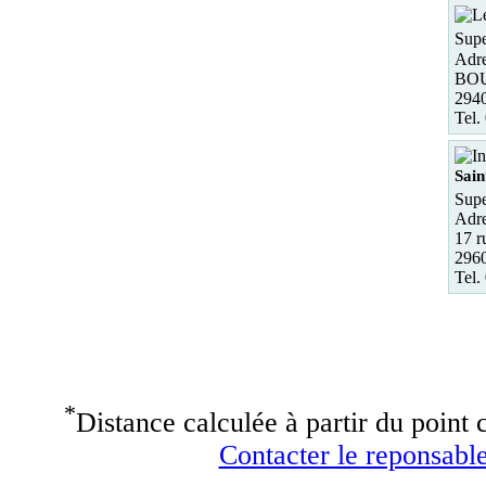
Supe
Adre
BOU
294
Tel.
Sai
Supe
Adre
17 r
2960
Tel.
*
Distance calculée à partir du point c
Contacter le reponsable