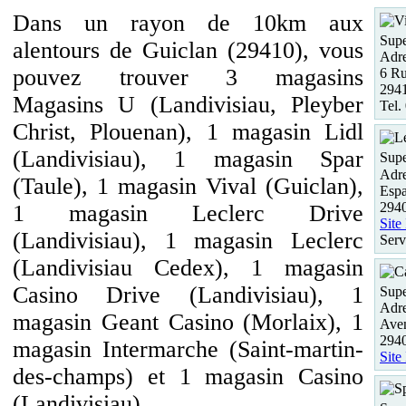
Dans un rayon de 10km aux
Supe
alentours de Guiclan (29410), vous
Adre
pouvez trouver 3 magasins
6 Ru
2941
Magasins U (Landivisiau, Pleyber
Tel.
Christ, Plouenan), 1 magasin Lidl
(Landivisiau), 1 magasin Spar
Supe
Adre
(Taule), 1 magasin Vival (Guiclan),
Espa
2940
1 magasin Leclerc Drive
Site
(Landivisiau), 1 magasin Leclerc
Serv
(Landivisiau Cedex), 1 magasin
Casino Drive (Landivisiau), 1
Supe
Adre
magasin Geant Casino (Morlaix), 1
Ave
294
magasin Intermarche (Saint-martin-
Site
des-champs) et 1 magasin Casino
(Landivisiau).