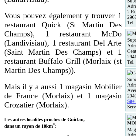
Supe
Adre
2 Ru
Vous pouvez également y trouver 1
2967
Tel.
restaurant Quick (St Martin Des
Champs), 1 restaurant McDo
Supe
(Landivisiau), 1 restaurant Del Arte
Adre
(Saint Martin Des Champs) et 1
Cent
2941
restaurant Buffalo Grill (Morlaix (st
Tel.
Martin Des Champs)).
Supe
Adre
Mais il y a aussi 1 magasin Mobilier
Ave
de France (Morlaix) et 1 magasin
2940
Site
Crozatier (Morlaix).
Serv
Les autres localités proches de Guiclan,
MO
*
dans un rayon de 10km
:
Maga
Adre