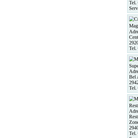
Tel.
Serv
Maga
Adre
Cent
292
Tel.
Supe
Adre
Bel 
294
Tel.
Rest
Adre
Rest
Zon
294
Tel.