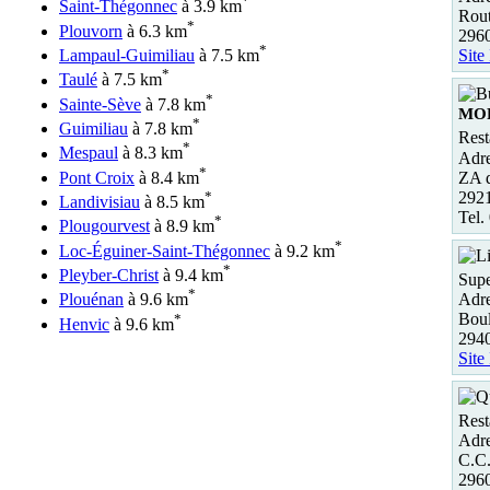
*
Saint-Thégonnec
à 3.9 km
Rout
*
Plouvorn
à 6.3 km
296
*
Site
Lampaul-Guimiliau
à 7.5 km
*
Taulé
à 7.5 km
*
Sainte-Sève
à 7.8 km
MOR
*
Guimiliau
à 7.8 km
Rest
*
Mespaul
à 8.3 km
Adre
*
ZA d
Pont Croix
à 8.4 km
292
*
Landivisiau
à 8.5 km
Tel.
*
Plougourvest
à 8.9 km
*
Loc-Éguiner-Saint-Thégonnec
à 9.2 km
*
Pleyber-Christ
à 9.4 km
Supe
*
Adre
Plouénan
à 9.6 km
Boul
*
Henvic
à 9.6 km
2940
Site
Rest
Adre
C.C.
296