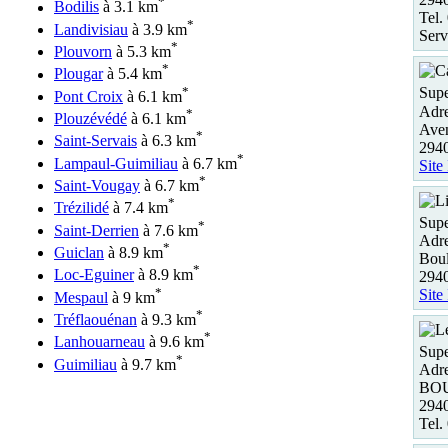
*
Bodilis
à 3.1 km
Tel.
*
Landivisiau
à 3.9 km
Serv
*
Plouvorn
à 5.3 km
*
Plougar
à 5.4 km
*
Supe
Pont Croix
à 6.1 km
Adre
*
Plouzévédé
à 6.1 km
Ave
*
Saint-Servais
à 6.3 km
294
*
Lampaul-Guimiliau
à 6.7 km
Site
*
Saint-Vougay
à 6.7 km
*
Trézilidé
à 7.4 km
Supe
*
Saint-Derrien
à 7.6 km
Adre
*
Guiclan
à 8.9 km
Boul
*
Loc-Eguiner
à 8.9 km
2940
*
Site
Mespaul
à 9 km
*
Tréflaouénan
à 9.3 km
*
Lanhouarneau
à 9.6 km
Supe
*
Guimiliau
à 9.7 km
Adre
BOU
294
Tel.