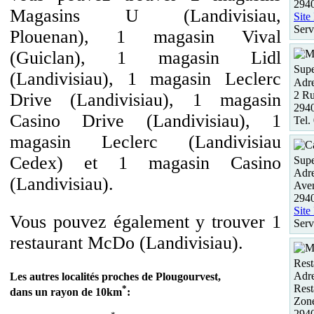
2940
Magasins U (Landivisiau,
Site
Serv
Plouenan), 1 magasin Vival
(Guiclan), 1 magasin Lidl
Supe
(Landivisiau), 1 magasin Leclerc
Adre
2 Ru
Drive (Landivisiau), 1 magasin
2940
Casino Drive (Landivisiau), 1
Tel.
magasin Leclerc (Landivisiau
Cedex) et 1 magasin Casino
Supe
Adre
(Landivisiau).
Ave
2940
Site
Vous pouvez également y trouver 1
Serv
restaurant McDo (Landivisiau).
Rest
Adre
Les autres localités proches de Plougourvest,
Rest
*
dans un rayon de 10km
:
Zon
294