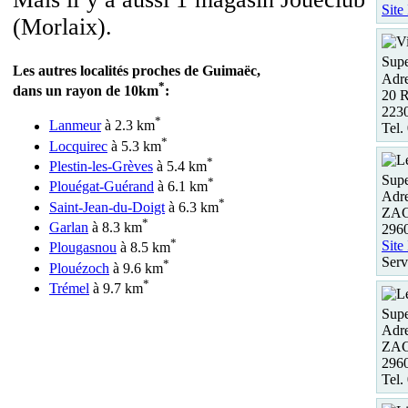
Site
(Morlaix).
Supe
Les autres localités proches de Guimaëc,
Adre
*
dans un rayon de 10km
:
20 R
223
*
Lanmeur
à 2.3 km
Tel.
*
Locquirec
à 5.3 km
*
Plestin-les-Grèves
à 5.4 km
Supe
*
Plouégat-Guérand
à 6.1 km
Adre
*
Saint-Jean-du-Doigt
à 6.3 km
ZAC 
*
Garlan
à 8.3 km
2960
*
Site
Plougasnou
à 8.5 km
Serv
*
Plouézoch
à 9.6 km
*
Trémel
à 9.7 km
Supe
Adre
ZAC
296
Tel.