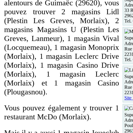
alentours de Guimaëc (29620), vous
Adre
pouvez trouver 2 magasins Lidl
33 R
296
(Plestin Les Greves, Morlaix), 2
Tel.
magasins Magasins U (Plestin Les
Greves, Lanmeur), 1 magasin Vival
Supe
Adre
(Locquemeau), 1 magasin Monoprix
Rue
2231
(Morlaix), 1 magasin Leclerc Drive
Tel.
(Morlaix), 1 magasin Casino Drive
(Morlaix), 1 magasin Leclerc
Supe
(Morlaix) et 1 magasin Casino
Adre
Rue 
(Plougasnou).
2231
Site
Vous pouvez également y trouver 1
Supe
restaurant McDo (Morlaix).
Adre
Poul
29
Mais il y a aussi 1 magasin Joueclub