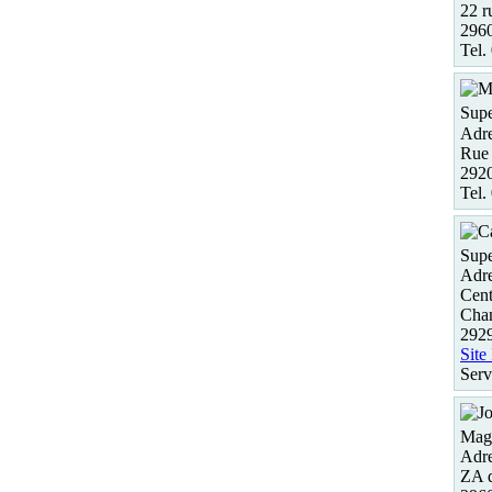
22 r
2960
Tel.
Supe
Adre
Rue 
292
Tel.
Supe
Adre
Cent
Cha
2929
Site
Serv
Maga
Adre
ZA 