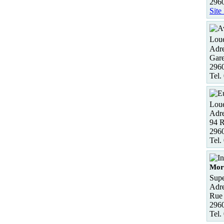
296
Site
Loue
Adre
Gare
2960
Tel.
Loue
Adre
94
296
Tel.
Mor
Supe
Adre
Rue 
2960
Tel.