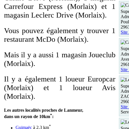
Carrefour Express (Morlaix) et 1
Supe
magasin Leclerc Drive (Morlaix).
Adre
Poul
29
Vous pouvez également y trouver 1
Site
restaurant McDo (Morlaix).
Supe
Mais il y a aussi 1 magasin Joueclub
Adre
Aven
(Morlaix).
296
Site
Il y a également 1 loueur Europcar
Supe
(Morlaix) et 1 loueur Avis
Adre
(Morlaix).
ZAC 
2960
Site
Les autres localités proches de Lanmeur,
Serv
*
dans un rayon de 10km
:
*
Guimaëc
à 2.3 km
Supe