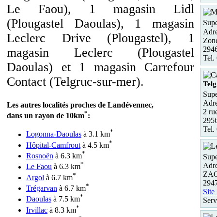
Le Faou), 1 magasin Lidl
(Plougastel Daoulas), 1 magasin
Supe
Adre
Leclerc Drive (Plougastel), 1
Zon
294
magasin Leclerc (Plougastel
Tel.
Daoulas) et 1 magasin Carrefour
Contact (Telgruc-sur-mer).
Telg
Supe
Adre
Les autres localités proches de Landévennec,
2 ru
*
dans un rayon de 10km
:
2956
Tel.
*
Logonna-Daoulas
à 3.1 km
*
Hôpital-Camfrout
à 4.5 km
*
Rosnoën
à 6.3 km
Supe
*
Adre
Le Faou
à 6.3 km
ZAC
*
Argol
à 6.7 km
2947
*
Trégarvan
à 6.7 km
Site
*
Daoulas
à 7.5 km
Serv
*
Irvillac
à 8.3 km