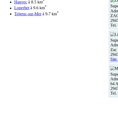
*
Hanvec
à 8.5 km
Supe
*
Loperhet
à 9.6 km
Adre
*
Telgruc-sur-Mer
à 9.7 km
ZAC
294
Tel.
Supe
Adre
Zac 
2947
Site
Supe
Adre
64 A
2947
Tel.