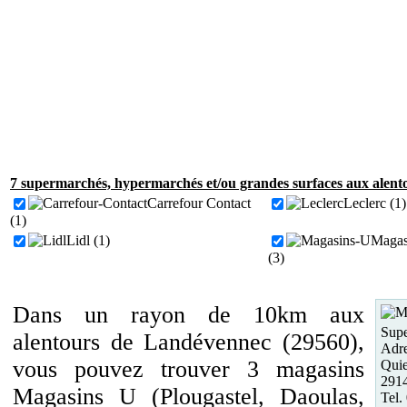
7 supermarchés, hypermarchés et/ou grandes surfaces aux alent
Carrefour Contact
Leclerc (1)
(1)
Lidl (1)
Magas
(3)
Dans un rayon de 10km aux
Supe
alentours de Landévennec (29560),
Adre
vous pouvez trouver 3 magasins
Quie
291
Magasins U (Plougastel, Daoulas,
Tel.