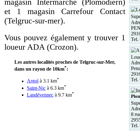
magasin Intermarche (Plomodiern)
et 1 magasin Carrefour Contact
Supe
(Telgruc-sur-mer).
Adre
PE
291
Vous pouvez également y trouver 1
Tel.
loueur ADA (Crozon).
Loue
Les autres localités proches de Telgruc-sur-Mer,
Adre
*
Pena
dans un rayon de 10km
:
291
Tel.
*
Argol
à 3.1 km
*
Saint-Nic
à 6.3 km
*
Landévennec
à 9.7 km
Plo
Supe
Adre
8 ru
295
Tel.