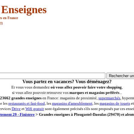
 Enseignes
es en France
om
Vous partez en vacances? Vous déménagez?
Et vous vous demandez
où vous allez pouvoir faire votre shopping
,
si vous allez pouvoir retrouvez vos
marques et magasins préférés
...
23662 grandes enseignes
en France: magasins de proximité,
supermarchés
, hyperm
ue les
restaurants et fast-food
, les
magasins d'ameublement
, les
magasins de jouets
et
ervices
Drive
et
Wifi gratuit
sont également précisés s'ils sont proposés par ces ense
tement 29 - Finistere
>
Grandes enseignes à Plougastel-Daoulas (29470) et alent