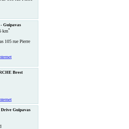
 - Guipavas
*
.6 km
as 105 rue Pierre
nternet
CHE Brest
nternet
 Drive Guipavas
d