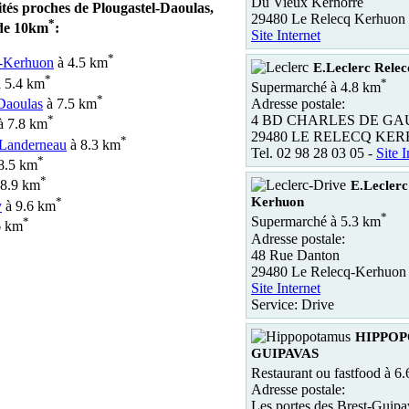
Du Vieux Kerhorre
ités proches de Plougastel-Daoulas,
29480 Le Relecq Kerhuon
*
de 10km
:
Site Internet
*
-Kerhuon
à 4.5 km
E.Leclerc Rele
*
*
 5.4 km
Supermarché à 4.8 km
*
Adresse postale:
Daoulas
à 7.5 km
4 BD CHARLES DE GA
*
à 7.8 km
29480 LE RELECQ KE
*
-Landerneau
à 8.3 km
Tel. 02 98 28 03 05 -
Site I
*
8.5 km
*
8.9 km
E.Leclerc
*
Kerhuon
y
à 9.6 km
*
Supermarché à 5.3 km
*
6 km
Adresse postale:
48 Rue Danton
29480 Le Relecq-Kerhuon
Site Internet
Service: Drive
HIPPOP
GUIPAVAS
Restaurant ou fastfood à 6
Adresse postale:
Les portes des Brest-Guipa