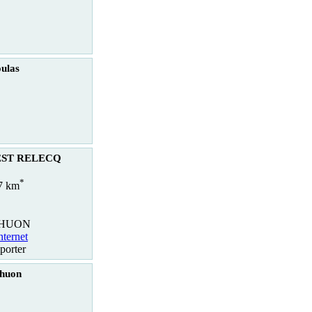
oulas
REST RELECQ
*
.7 km
RHUON
nternet
porter
rhuon