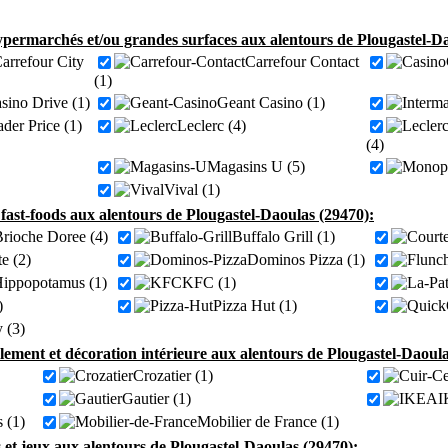
permarchés et/ou grandes surfaces aux alentours de Plougastel-Da
arrefour City
Carrefour Contact
(1)
sino Drive (1)
Geant Casino (1)
der Price (1)
Leclerc (4)
(4)
Magasins U (5)
Vival (1)
 fast-foods aux alentours de Plougastel-Daoulas (29470):
rioche Doree (4)
Buffalo Grill (1)
e (2)
Dominos Pizza (1)
ippopotamus (1)
KFC (1)
)
Pizza Hut (1)
 (3)
ement et décoration intérieure aux alentours de Plougastel-Daoula
Crozatier (1)
Gautier (1)
I
s (1)
Mobilier de France (1)
 et jeux aux alentours de Plougastel-Daoulas (29470):