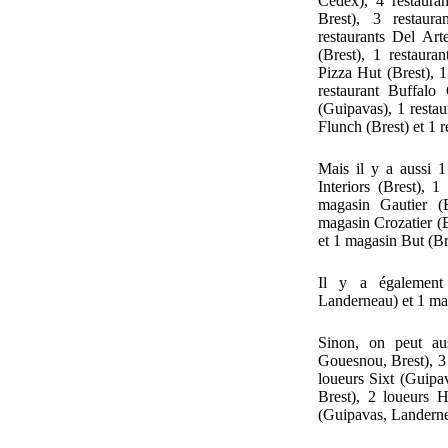
Cedex), 4 restauran
Brest), 3 restaur
restaurants Del Art
(Brest), 1 restaura
Pizza Hut (Brest), 
restaurant Buffalo 
(Guipavas), 1 restau
Flunch (Brest) et 1 
Mais il y a aussi 
Interiors (Brest), 
magasin Gautier (
magasin Crozatier (
et 1 magasin But (Br
Il y a également 
Landerneau) et 1 ma
Sinon, on peut au
Gouesnou, Brest), 3 
loueurs Sixt (Guipav
Brest), 2 loueurs H
(Guipavas, Landerne