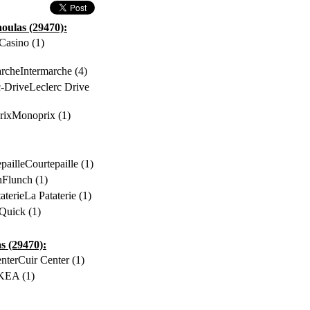
oulas (29470):
Casino (1)
Intermarche (4)
Leclerc Drive
Monoprix (1)
Courtepaille (1)
Flunch (1)
La Pataterie (1)
Quick (1)
s (29470):
Cuir Center (1)
KEA (1)