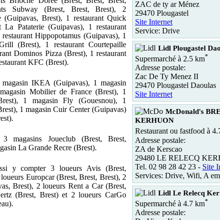
ts Brioche Doree (Brest, Brest, Brest,
ZAC de ty ar Ménez
ants Subway (Brest, Brest, Brest), 2
29470 Plougastel
e (Guipavas, Brest), 1 restaurant Quick
Site Internet
nt La Pataterie (Guipavas), 1 restaurant
Service: Drive
1 restaurant Hippopotamus (Guipavas), 1
Grill (Brest), 1 restaurant Courtepaille
Lidl Plougastel Da
rant Dominos Pizza (Brest), 1 restaurant
*
Supermarché à 2.5 km
restaurant KFC (Brest).
Adresse postale:
Zac De Ty Menez II
1 magasin IKEA (Guipavas), 1 magasin
29470 Plougastel Daoulas
1 magasin Mobilier de France (Brest), 1
Site Internet
Brest), 1 magasin Fly (Gouesnou), 1
Brest), 1 magasin Cuir Center (Guipavas)
McDonald's B
est).
KERHUON
Restaurant ou fastfood à 4
3 magasins Joueclub (Brest, Brest,
Adresse postale:
gasin La Grande Recre (Brest).
ZA de Kerscao
29480 LE RELECQ KE
Tel. 02 98 28 42 23 -
Site I
ssi y compter 3 loueurs Avis (Brest,
Services: Drive, Wifi, A em
loueurs Europcar (Brest, Brest, Brest), 2
as, Brest), 2 loueurs Rent a Car (Brest,
Lidl Le Relecq Ke
ertz (Brest, Brest) et 2 loueurs CarGo
*
Supermarché à 4.7 km
au).
Adresse postale: