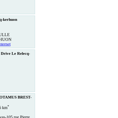
cq-kerhuon
ULLE
RHUON
nternet
 Drive Le Relecq-
OTAMUS BREST-
*
.6 km
vas-105 rue Pierre