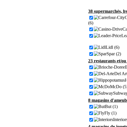
38 supermarchés, hy
C
(6)
Ca
Lea
Lidl (6)
Spar (2)
23 restaurants et/ou
B
Del Art
H
McDo (5
Subway
8 magasins d'ameubl
But (1)
Fly (1)
Interior
4 magasins de jouets