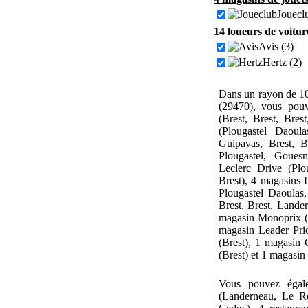
Jouecl
14 loueurs de voitur
Avis (3)
Hertz (2)
Dans un rayon de 10
(29470), vous pouv
(Brest, Brest, Bres
(Plougastel Daoul
Guipavas, Brest, B
Plougastel, Goues
Leclerc Drive (Plo
Brest), 4 magasins
Plougastel Daoulas,
Brest, Brest, Lander
magasin Monoprix (B
magasin Leader Pric
(Brest), 1 magasin 
(Brest) et 1 magasin
Vous pouvez égal
(Landerneau, Le Re