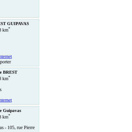
EST GUIPAVAS
*
.8 km
nternet
porter
le BREST
*
.8 km
s
nternet
ie Guipavas
*
.8 km
s - 105, rue Pierre