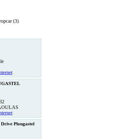
opcar (3)
le
nternet
OUGASTEL
32
DAOULAS
nternet
 Drive Plougastel