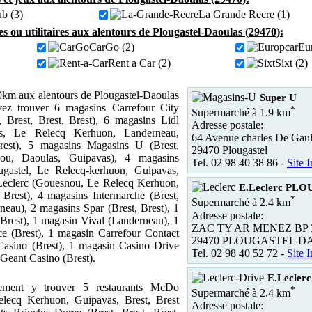
ub (3)
La Grande Recre (1)
es ou utilitaires aux alentours de Plougastel-Daoulas (29470):
CarGo (2)
Eur
Rent a Car (2)
Sixt (2)
km aux alentours de Plougastel-Daoulas
Super U
ez trouver 6 magasins Carrefour City
*
Supermarché à 1.9 km
t, Brest, Brest, Brest), 6 magasins Lidl
Adresse postale:
as, Le Relecq Kerhuon, Landerneau,
64 Avenue charles De Gaul
rest), 5 magasins Magasins U (Brest,
29470 Plougastel
nou, Daoulas, Guipavas), 4 magasins
Tel. 02 98 40 38 86 -
Site I
ugastel, Le Relecq-kerhuon, Guipavas,
 Leclerc (Gouesnou, Le Relecq Kerhuon,
E.Leclerc PL
 Brest), 4 magasins Intermarche (Brest,
*
Supermarché à 2.4 km
neau), 2 magasins Spar (Brest, Brest), 1
Adresse postale:
rest), 1 magasin Vival (Landerneau), 1
ZAC TY AR MENEZ BP 
e (Brest), 1 magasin Carrefour Contact
29470 PLOUGASTEL 
Casino (Brest), 1 magasin Casino Drive
Tel. 02 98 40 52 72 -
Site I
 Geant Casino (Brest).
E.Leclerc
ement y trouver 5 restaurants McDo
*
Supermarché à 2.4 km
lecq Kerhuon, Guipavas, Brest, Brest
Adresse postale: