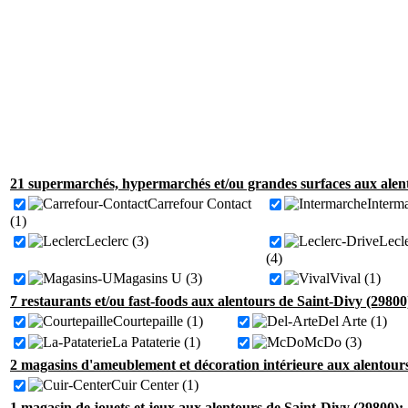
21 supermarchés, hypermarchés et/ou grandes surfaces aux alent
Carrefour Contact
Interm
(1)
Leclerc (3)
Lecl
(4)
Magasins U (3)
Vival (1)
7 restaurants et/ou fast-foods aux alentours de Saint-Divy (29800
Courtepaille (1)
Del Arte (1)
La Pataterie (1)
McDo (3)
2 magasins d'ameublement et décoration intérieure aux alentours
Cuir Center (1)
1 magasin de jouets et jeux aux alentours de Saint-Divy (29800):