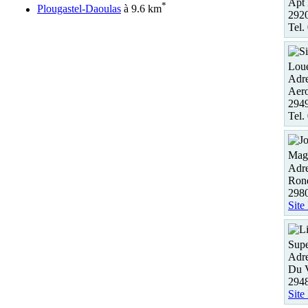
Apt
*
Plougastel-Daoulas
à 9.6 km
2920
Tel.
Loue
Adre
Aero
294
Tel.
Maga
Adre
Rond
29
Site
Supe
Adre
Du V
294
Site