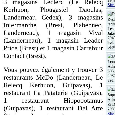
294
3 magasins Leclerc (Le Relecq
Site
Kerhuon, Plougastel Daoulas,
Landerneau Cedex), 3 magasins
Rest
Intermarche (Brest, Plabennec,
Adre
Les 
Landerneau), 1 magasin Vival
Jake
294
(Landerneau), 1 magasin Leader
Tel.
Price (Brest) et 1 magasin Carrefour
Serv
Contact (Brest).
Loue
Adre
Vous pouvez également y trouver 3
50
29
restaurants McDo (Landerneau, Le
Tel.
Relecq Kerhuon, Guipavas), 1
restaurant La Pataterie (Guipavas),
Supe
1 restaurant Hippopotamus
Adre
Zi D
(Guipavas), 1 restaurant Del Arte
298
Site