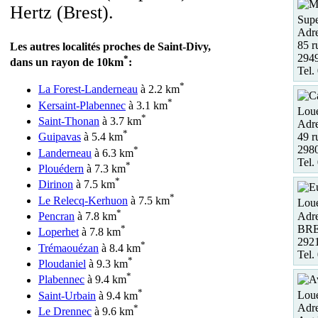
Hertz (Brest).
Supe
Adre
85 r
Les autres localités proches de Saint-Divy,
294
*
dans un rayon de 10km
:
Tel.
*
La Forest-Landerneau
à 2.2 km
*
Kersaint-Plabennec
à 3.1 km
Loue
*
Saint-Thonan
à 3.7 km
Adre
*
49 r
Guipavas
à 5.4 km
298
*
Landerneau
à 6.3 km
Tel.
*
Plouédern
à 7.3 km
*
Dirinon
à 7.5 km
*
Le Relecq-Kerhuon
à 7.5 km
Loue
*
Adre
Pencran
à 7.8 km
BRE
*
Loperhet
à 7.8 km
292
*
Trémaouézan
à 8.4 km
Tel.
*
Ploudaniel
à 9.3 km
*
Plabennec
à 9.4 km
*
Loue
Saint-Urbain
à 9.4 km
Adre
*
Le Drennec
à 9.6 km