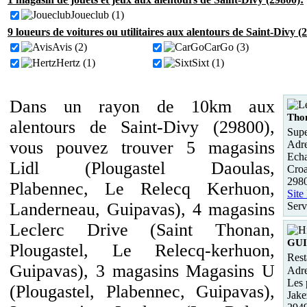
Joueclub (1)
9 loueurs de voitures ou utilitaires aux alentours de Saint-Divy (
Avis (2)
CarGo (3)
Hertz (1)
Sixt (1)
Dans un rayon de 10km aux
Tho
alentours de Saint-Divy (29800),
Supe
vous pouvez trouver 5 magasins
Adre
Echa
Lidl (Plougastel Daoulas,
Croa
2980
Plabennec, Le Relecq Kerhuon,
Site
Landerneau, Guipavas), 4 magasins
Serv
Leclerc Drive (Saint Thonan,
GUI
Plougastel, Le Relecq-kerhuon,
Rest
Guipavas), 3 magasins Magasins U
Adre
Les 
(Plougastel, Plabennec, Guipavas),
Jake