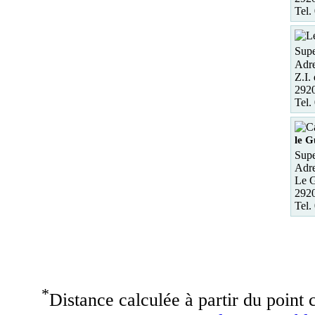
Tel.
Supe
Adre
Z.I.
292
Tel.
le 
Supe
Adre
Le G
2920
Tel.
*
Distance calculée à partir du point c