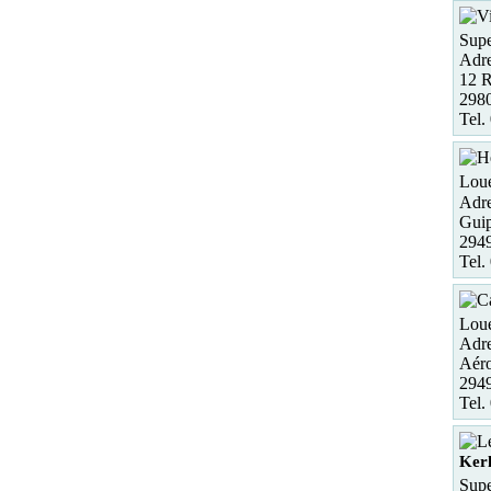
Supe
Adre
12 R
298
Tel.
Loue
Adre
Guip
2949
Tel.
Loue
Adre
Aéro
294
Tel.
Ker
Supe