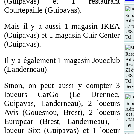
(Guipavas) et 1 restaurant
Courtepaille (Guipavas).
Supe
Adre
Mais il y a aussi 1 magasin IKEA
37 r
298
(Guipavas) et 1 magasin Cuir Center
Tel.
(Guipavas).
Rest
Il y a également 1 magasin Joueclub
Adre
Rest
(Landerneau).
ZI d
29
Tel.
Sinon, on peut aussi y compter 3
Serv
loueurs CarGo (Le Drennec,
Guipavas, Landerneau), 2 loueurs
Supe
Adre
Avis (Gouesnou, Brest), 2 loueurs
RO
Europcar (Brest, Landerneau), 1
29
Tel.
loueur Sixt (Guipavas) et 1 loueur