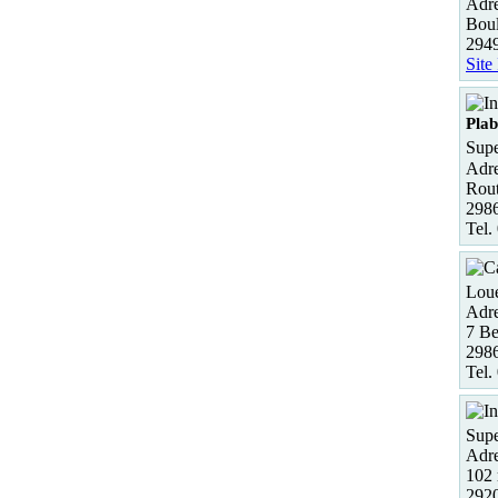
Adre
Bou
294
Site
Pla
Supe
Adre
Rout
298
Tel.
Loue
Adre
7 Be
298
Tel.
Supe
Adre
102 
2920