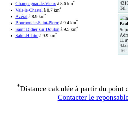
*
431
Champagnac-le-Vieux
à 8.6 km
Tel.
*
Vals-le-Chastel
à 8.7 km
*
Azérat
à 8.9 km
*
Bournoncle-Saint-Pierre
à 9.4 km
Pau
*
Saint-Didier-sur-Doulon
à 9.5 km
Supe
*
Adre
Saint-Hilaire
à 9.9 km
11 a
4323
Tel.
*
Distance calculée à partir du point c
Contacter le reponsable