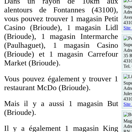
Dans un rayon de 10km aux
Supe
alentours de Fontannes (43100),
Adre
vous pouvez trouver 1 magasin Petit
Ave
431
Casino (Brioude), 1 magasin Lidl
Site
(Brioude), 1 magasin Intermarche
(Paulhaguet), 1 magasin Casino
Supe
Adre
(Brioude) et 1 magasin Carrefour
35 R
431
Market (Brioude).
Tel.
Vous pouvez également y trouver 1
Supe
restaurant McDo (Brioude).
Adre
Jule
431
Mais il y a aussi 1 magasin But
Site
(Brioude).
Maga
Adre
Il y a également 1 magasin King
RN 