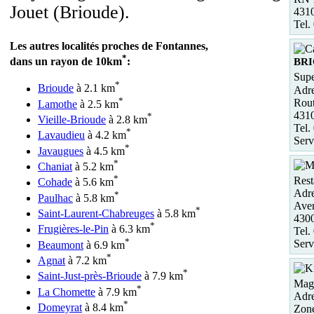
Jouet (Brioude).
431
Tel.
Les autres localités proches de Fontannes,
*
dans un rayon de 10km
:
BR
Supe
*
Brioude
à 2.1 km
Adre
*
Rout
Lamothe
à 2.5 km
431
*
Vieille-Brioude
à 2.8 km
Tel.
*
Lavaudieu
à 4.2 km
Serv
*
Javaugues
à 4.5 km
*
Chaniat
à 5.2 km
*
Rest
Cohade
à 5.6 km
Adre
*
Paulhac
à 5.8 km
Ave
*
Saint-Laurent-Chabreuges
à 5.8 km
430
*
Frugières-le-Pin
à 6.3 km
Tel.
*
Serv
Beaumont
à 6.9 km
*
Agnat
à 7.2 km
*
Saint-Just-près-Brioude
à 7.9 km
Maga
*
La Chomette
à 7.9 km
Adre
*
Domeyrat
à 8.4 km
Zon