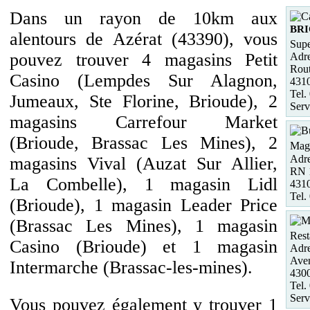
Dans un rayon de 10km aux
BR
alentours de Azérat (43390), vous
Supe
pouvez trouver 4 magasins Petit
Adre
Rout
Casino (Lempdes Sur Alagnon,
431
Tel.
Jumeaux, Ste Florine, Brioude), 2
Serv
magasins Carrefour Market
(Brioude, Brassac Les Mines), 2
Maga
Adre
magasins Vival (Auzat Sur Allier,
RN 
La Combelle), 1 magasin Lidl
431
Tel.
(Brioude), 1 magasin Leader Price
(Brassac Les Mines), 1 magasin
Rest
Casino (Brioude) et 1 magasin
Adre
Ave
Intermarche (Brassac-les-mines).
430
Tel.
Serv
Vous pouvez également y trouver 1