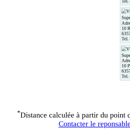
Tel.
Supe
Adre
10 
635
Tel.
Supe
Adre
10 P
6357
Tel.
*
Distance calculée à partir du point c
Contacter le reponsable