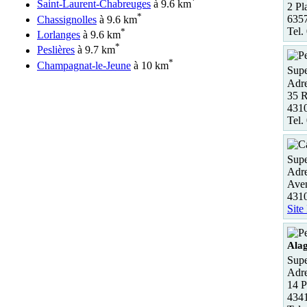
*
Saint-Laurent-Chabreuges
à 9.6 km
2 Pl
*
635
Chassignolles
à 9.6 km
Tel.
*
Lorlanges
à 9.6 km
*
Peslières
à 9.7 km
*
Champagnat-le-Jeune
à 10 km
Supe
Adre
35 R
431
Tel.
Supe
Adre
Ave
431
Site
Ala
Supe
Adre
14 P
434