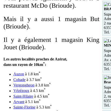
restaurant McDo (Brioude).
BRA
Supe
Mais il y a aussi 1 magasin But
Adre
2 ru
(Brioude).
635
Tel.
Il y a également 1 magasin King
MI
Jouet (Brioude).
Supe
Adre
Les autres localités proches de Azérat,
Av. 
*
635
dans un rayon de 10km
:
Tel.
*
Auzon
à 1.8 km
*
Cohade
à 3.7 km
Bras
*
Vergongheon
à 3.8 km
Supe
*
Vézézoux
à 4.5 km
Adre
*
Saint-Hilaire
à 4.5 km
2, r
*
6357
Arvant
à 5.1 km
Tel.
*
Sainte-Florine
à 5.3 km