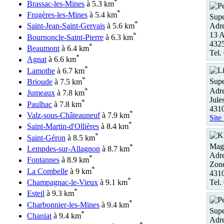
*
Brassac-les-Mines
à 5.3 km
*
Frugères-les-Mines
à 5.4 km
Supe
*
Adre
Saint-Jean-Saint-Gervais
à 5.6 km
13 A
*
Bournoncle-Saint-Pierre
à 6.3 km
4325
*
Beaumont
à 6.4 km
Tel.
*
Agnat
à 6.6 km
*
Lamothe
à 6.7 km
*
Supe
Brioude
à 7.5 km
Adre
*
Jumeaux
à 7.8 km
Jule
*
Paulhac
à 7.8 km
431
*
Valz-sous-Châteauneuf
à 7.9 km
Site
*
Saint-Martin-d'Ollières
à 8.4 km
*
Saint-Géron
à 8.5 km
Maga
*
Lempdes-sur-Allagnon
à 8.7 km
Adre
*
Fontannes
à 8.9 km
Zon
*
La Combelle
à 9 km
431
*
Tel.
Champagnac-le-Vieux
à 9.1 km
*
Esteil
à 9.3 km
*
Charbonnier-les-Mines
à 9.4 km
Supe
*
Chaniat
à 9.4 km
Adre