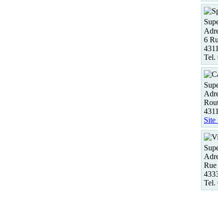
Supe
Adre
6 R
431
Tel.
Supe
Adre
Rout
431
Site
Supe
Adre
Rue 
4333
Tel.