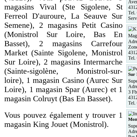
Ave
magasins Vival (Ste Sigolene, St
431
Tel.
Ferreol D'auroure, La Seauve Sur
Serv
Semene), 2 magasins Petit Casino
(Monistrol Sur Loire, Bas En
Maga
Adre
Basset), 2 magasins Carrefour
Zone
Market (Sainte Sigolene, Monistrol
431
Tel.
Sur Loire), 2 magasins Intermarche
(Sainte-sigolène, Monistrol-sur-
Sur 
loire), 1 magasin Casino (Aurec Sur
Supe
Adre
Loire), 1 magasin Spar (Aurec) et 1
3 Fb
magasin Colruyt (Bas En Basset).
4312
Tel.
Vous pouvez également y trouver 1
Moni
magasin King Jouet (Monistrol).
Supe
Adre
Par 