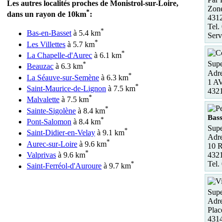
Les autres localités proches de Monistrol-sur-Loire,
Zone
*
dans un rayon de 10km
:
4312
Tel.
*
Bas-en-Basset
à 5.4 km
Serv
*
Les Villettes
à 5.7 km
*
La Chapelle-d'Aurec
à 6.1 km
Supe
*
Beauzac
à 6.3 km
Adre
*
La Séauve-sur-Semène
à 6.3 km
1 A
*
Saint-Maurice-de-Lignon
à 7.5 km
432
*
Malvalette
à 7.5 km
*
Sainte-Sigolène
à 8.4 km
Bass
*
Pont-Salomon
à 8.4 km
Supe
*
Saint-Didier-en-Velay
à 9.1 km
Adre
*
Aurec-sur-Loire
à 9.6 km
10 
*
4321
Valprivas
à 9.6 km
Tel.
*
Saint-Ferréol-d'Auroure
à 9.7 km
Supe
Adre
Plac
431