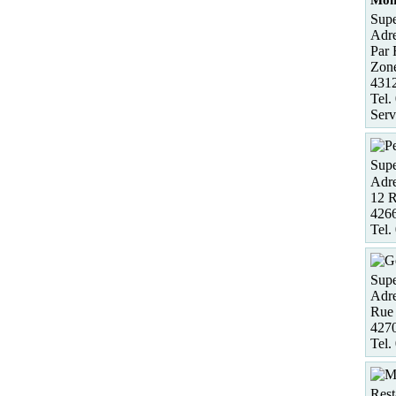
Supe
Adre
Par 
Zone
4312
Tel.
Serv
Supe
Adre
12 R
426
Tel.
Supe
Adre
Rue
4270
Tel.
Rest