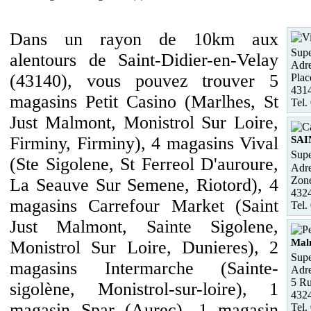
Dans un rayon de 10km aux
Supe
alentours de Saint-Didier-en-Velay
Adre
(43140), vous pouvez trouver 5
Plac
431
magasins Petit Casino (Marlhes, St
Tel.
Just Malmont, Monistrol Sur Loire,
Firminy, Firminy), 4 magasins Vival
SAI
Supe
(Ste Sigolene, St Ferreol D'auroure,
Adre
Zone
La Seauve Sur Semene, Riotord), 4
432
magasins Carrefour Market (Saint
Tel.
Just Malmont, Sainte Sigolene,
Mal
Monistrol Sur Loire, Dunieres), 2
Supe
magasins Intermarche (Sainte-
Adre
5 Ru
sigolène, Monistrol-sur-loire), 1
4324
magasin Spar (Aurec), 1 magasin
Tel.