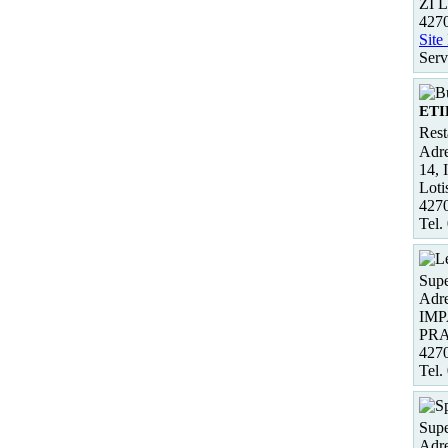
ZI L
4270
Site
Serv
ETI
Rest
Adre
14, 
Loti
427
Tel.
Supe
Adre
IMP
PRA
427
Tel.
Supe
Adre