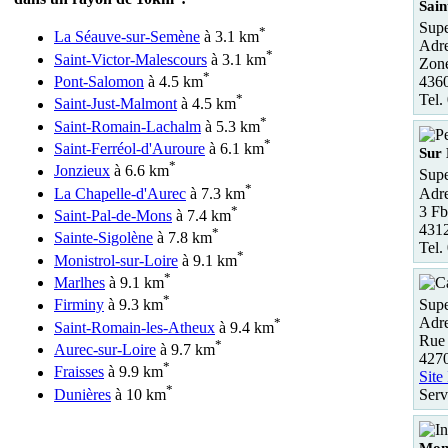
Sain
Supe
*
La Séauve-sur-Semène
à 3.1 km
Adre
*
Saint-Victor-Malescours
à 3.1 km
Zone
*
4360
Pont-Salomon
à 4.5 km
Tel.
*
Saint-Just-Malmont
à 4.5 km
*
Saint-Romain-Lachalm
à 5.3 km
*
Saint-Ferréol-d'Auroure
à 6.1 km
Sur 
*
Jonzieux
à 6.6 km
Supe
*
Adre
La Chapelle-d'Aurec
à 7.3 km
3 Fb
*
Saint-Pal-de-Mons
à 7.4 km
4312
*
Sainte-Sigolène
à 7.8 km
Tel.
*
Monistrol-sur-Loire
à 9.1 km
*
Marlhes
à 9.1 km
*
Supe
Firminy
à 9.3 km
Adre
*
Saint-Romain-les-Atheux
à 9.4 km
Rue
*
Aurec-sur-Loire
à 9.7 km
4270
*
Fraisses
à 9.9 km
Site
*
Dunières
à 10 km
Serv
Moni