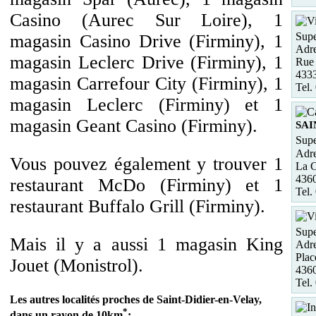
Casino (Aurec Sur Loire), 1
Supe
magasin Casino Drive (Firminy), 1
Adre
magasin Leclerc Drive (Firminy), 1
Rue 
4333
magasin Carrefour City (Firminy), 1
Tel.
magasin Leclerc (Firminy) et 1
magasin Geant Casino (Firminy).
SAI
Supe
Adre
Vous pouvez également y trouver 1
La 
436
restaurant McDo (Firminy) et 1
Tel.
restaurant Buffalo Grill (Firminy).
Supe
Mais il y a aussi 1 magasin King
Adre
Plac
Jouet (Monistrol).
4360
Tel.
Les autres localités proches de Saint-Didier-en-Velay,
*
dans un rayon de 10km
: