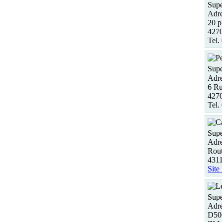
Supe
Adre
20 p
4270
Tel.
Supe
Adre
6 Ru
4270
Tel.
Supe
Adre
Rout
431
Site
Supe
Adre
D50