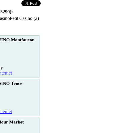
43290):
Petit Casino (2)
INO Montfaucon
ay
nternet
INO Tence
nternet
four Market