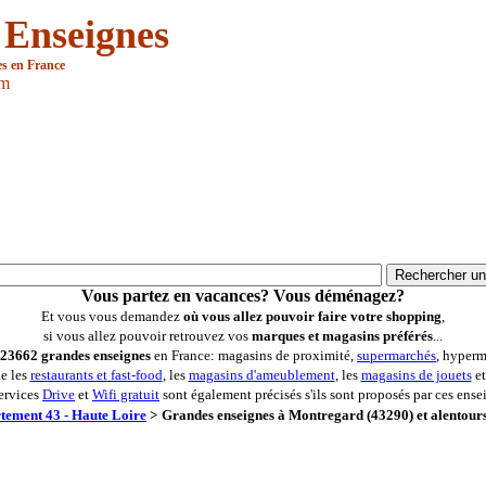
 Enseignes
es en France
om
Vous partez en vacances? Vous déménagez?
Et vous vous demandez
où vous allez pouvoir faire votre shopping
,
si vous allez pouvoir retrouvez vos
marques et magasins préférés
...
23662 grandes enseignes
en France: magasins de proximité,
supermarchés
, hyperm
ue les
restaurants et fast-food
, les
magasins d'ameublement
, les
magasins de jouets
et
ervices
Drive
et
Wifi gratuit
sont également précisés s'ils sont proposés par ces ense
tement 43 - Haute Loire
>
Grandes enseignes à Montregard (43290) et alentour