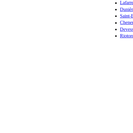
Lafarr
Dunièr
Saint-
Chener
Devess
Riotor