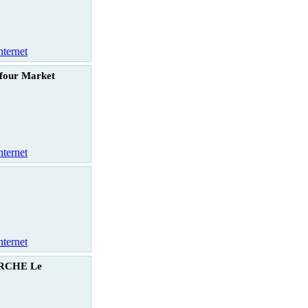
nternet
four Market
nternet
nternet
RCHE Le