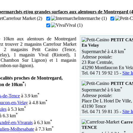
ermarchés et/ou grandes surfaces aux alentours de Montregard (
Carrefour Market (2)
Intermarche (1)
Vival (1)
 10km aux alentours de Montregard
PETIT CAS
ez trouver 2 magasins Carrefour Market
En Velay
), 2 magasins Petit Casino (Tence,
*
Supermarché à 4.8 km
lay), 1 magasin Vival (Riotord), 1
Adresse postale:
 Chambon Sur Lignon) et 1 magasin
23 Rue Centrale,
mbon-sur-lignon).
43290 Montfaucon En Vel
Tel. 04 71 59 92 15 -
Site I
ocalités proches de Montregard,
*
PETIT CAS
on de 10km
:
*
Supermarché à 6 km
*
Adresse postale:
s-de-Tence
à 3.9 km
Place De L Hotel De Ville,
*
ucon-en-Velay
à 4.8 km
43190 Tence
*
les
à 5.3 km
Tel. 04 71 59 81 35 -
Site I
*
à 6.3 km
*
Carre
André-en-Vivarais
à 6.3 km
TENCE
*
Julien-Molhesabate
à 7.3 km
*