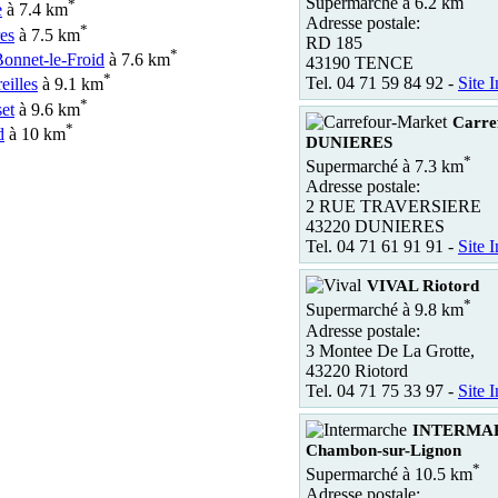
Supermarché à 6.2 km
*
e
à 7.4 km
Adresse postale:
*
es
à 7.5 km
RD 185
*
Bonnet-le-Froid
à 7.6 km
43190 TENCE
*
Tel. 04 71 59 84 92 -
Site I
eilles
à 9.1 km
*
et
à 9.6 km
Carre
*
d
à 10 km
DUNIERES
*
Supermarché à 7.3 km
Adresse postale:
2 RUE TRAVERSIERE
43220 DUNIERES
Tel. 04 71 61 91 91 -
Site I
VIVAL Riotord
*
Supermarché à 9.8 km
Adresse postale:
3 Montee De La Grotte,
43220 Riotord
Tel. 04 71 75 33 97 -
Site I
INTERMA
Chambon-sur-Lignon
*
Supermarché à 10.5 km
Adresse postale: