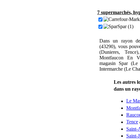
7 supermarchés, hyp
Spar (1)
Dans un rayon de
(43290), vous pouv
(Dunieres, Tence
Montfaucon En Ve
magasin Spar (Le
Intermarche (Le Cha
Les autres l
dans un ray
Le Ma
Montfa
Raucou
Tence
Saint-
Saint-