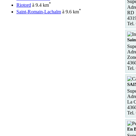
Supe
*
Riotord
à 9.4 km
Adre
*
Saint-Romain-Lachalm
à 9.6 km
RD 
431
Tel.
Sain
Supe
Adre
Zone
4360
Tel.
SAI
Supe
Adre
La 
436
Tel.
En B
Supe