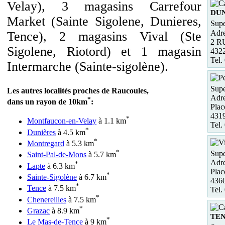
Velay), 3 magasins Carrefour
DU
Market (Sainte Sigolene, Dunieres,
Supe
Adre
Tence), 2 magasins Vival (Ste
2 R
Sigolene, Riotord) et 1 magasin
432
Tel.
Intermarche (Sainte-sigolène).
Supe
Les autres localités proches de Raucoules,
Adre
*
dans un rayon de 10km
:
Plac
431
*
Montfaucon-en-Velay
à 1.1 km
Tel.
*
Dunières
à 4.5 km
*
Montregard
à 5.3 km
*
Supe
Saint-Pal-de-Mons
à 5.7 km
Adre
*
Lapte
à 6.3 km
Plac
*
Sainte-Sigolène
à 6.7 km
4360
*
Tence
à 7.5 km
Tel.
*
Chenereilles
à 7.5 km
*
Grazac
à 8.9 km
TE
*
Le Mas-de-Tence
à 9 km