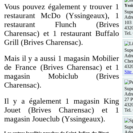
Vous pouvez également y trouver 1
Yss
Supe
restaurant McDo (Yssingeaux), 1
Adre
103 
restaurant Flunch (Brives
432
Charensac) et 1 restaurant Buffalo
Tel.
Grill (Brives Charensac).
Supe
Adre
Mais il y a aussi 1 magasin Mobilier
Che
de France (Brives Charensac) et 1
432
Site
magasin Mobiclub (Brives
Charensac).
Supe
Adre
27 P
Il y a également 1 magasin King
432
Jouet (Brives Charensac) et 1
Tel.
magasin Joueclub (Yssingeaux).
Supe
Adre