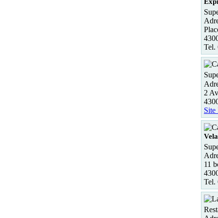
Expr
Supe
Adre
Plac
4300
Tel.
Supe
Adre
2 Av
430
Site
Vel
Supe
Adre
11 b
4300
Tel.
Rest