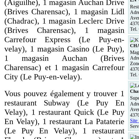
(Aiguilhe), 1 magasin Auchan Drive
Rest
(Brives Charensac), 1 magasin Lidl
Adre
Ave
(Chadrac), 1 magasin Leclerc Drive
4370
(Brives Charensac), 1 magasin
Tel.
Carrefour Express (Le Puy-en-
CH
velay), 1 magasin Casino (Le Puy),
Maga
1 magasin Auchan (Brives
Adre
Zone
Charensac) et 1 magasin Carrefour
437
Tel.
City (Le Puy-en-velay).
Cha
Vous pouvez également y trouver 1
Supe
restaurant Subway (Le Puy En
Adre
Ave
Velay), 1 restaurant Quick (Le Puy
4370
En Velay), 1 restaurant La Pataterie
Site
Serv
(Le Puy En Velay), 1 restaurant