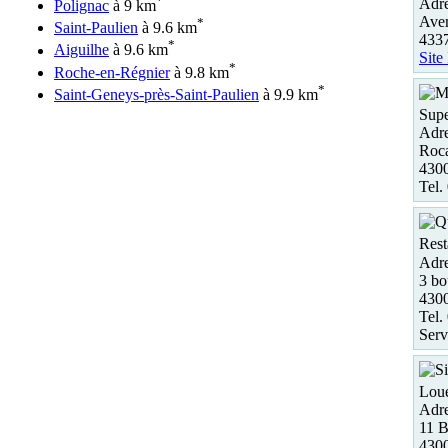
*
Adre
Polignac
à 9 km
Ave
*
Saint-Paulien
à 9.6 km
433
*
Aiguilhe
à 9.6 km
Site
*
Roche-en-Régnier
à 9.8 km
*
Saint-Geneys-près-Saint-Paulien
à 9.9 km
Supe
Adre
Roc
4300
Tel.
Rest
Adre
3 bo
430
Tel.
Serv
Loue
Adre
11 B
4300