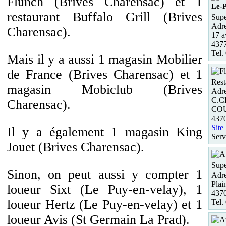
Flunch (Brives Charensac) et 1
Le-
restaurant Buffalo Grill (Brives
Supe
Adre
Charensac).
17 a
437
Tel.
Mais il y a aussi 1 magasin Mobilier
de France (Brives Charensac) et 1
Rest
magasin Mobiclub (Brives
Adre
C.C
Charensac).
CO
437
Site
Il y a également 1 magasin King
Serv
Jouet (Brives Charensac).
Supe
Sinon, on peut aussi y compter 1
Adre
Plai
loueur Sixt (Le Puy-en-velay), 1
437
loueur Hertz (Le Puy-en-velay) et 1
Tel.
loueur Avis (St Germain La Prad).