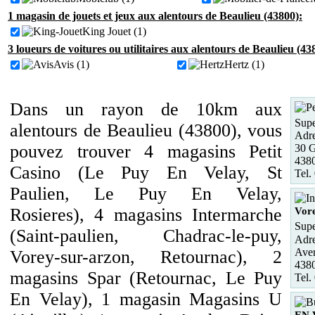
1 magasin de jouets et jeux aux alentours de Beaulieu (43800):
King Jouet (1)
3 loueurs de voitures ou utilitaires aux alentours de Beaulieu (43
Avis (1)
Hertz (1)
Dans un rayon de 10km aux
Supe
alentours de Beaulieu (43800), vous
Adre
pouvez trouver 4 magasins Petit
30 G
4380
Casino (Le Puy En Velay, St
Tel.
Paulien, Le Puy En Velay,
Rosieres), 4 magasins Intermarche
Vor
Supe
(Saint-paulien, Chadrac-le-puy,
Adre
Aven
Vorey-sur-arzon, Retournac), 2
4380
magasins Spar (Retournac, Le Puy
Tel.
En Velay), 1 magasin Magasins U
EN 