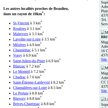
Supe
Adre
Les autres localités proches de Beaulieu,
Plai
*
dans un rayon de 10km
:
437
Tel.
*
St-Vincent
à 3 km
Serv
*
Rosières
à 3.1 km
*
Malrevers
à 3.3 km
BR
*
Lavoûte-sur-Loire
à 3.5 km
Maga
*
Mézères
à 4.9 km
Adre
*
Chaspinhac
à 5.1 km
16 C
*
437
Vorey
à 6.9 km
Site
*
Saint-Julien-du-Pinet
à 6.9 km
*
Blanzac
à 7.2 km
*
Le Monteil
à 7.2 km
Maga
*
Chadrac
à 7.6 km
Adre
*
CC L
Saint-Étienne-Lardeyrol
à 8.2 km
4370
*
Chamalières-sur-Loire
à 8.5 km
Site
*
Le Pertuis
à 8.8 km
*
Blavozy
à 8.8 km
*
Brives-Charensac
à 8.8 km
Supe