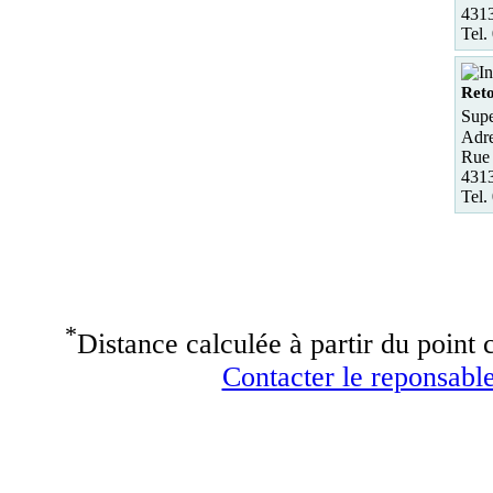
431
Tel.
Ret
Supe
Adre
Rue 
431
Tel.
*
Distance calculée à partir du point c
Contacter le reponsable