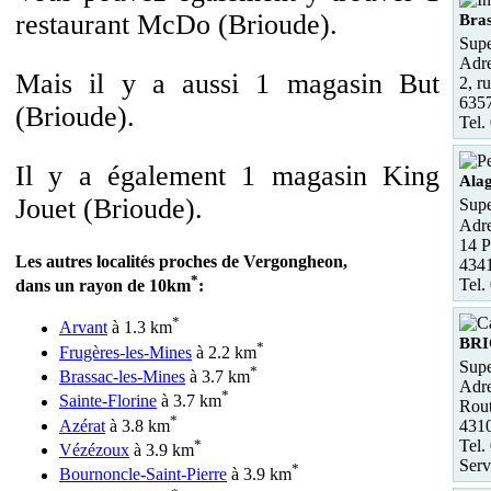
restaurant McDo (Brioude).
Bras
Supe
Adre
Mais il y a aussi 1 magasin But
2, r
6357
(Brioude).
Tel.
Il y a également 1 magasin King
Ala
Jouet (Brioude).
Supe
Adre
14 P
Les autres localités proches de Vergongheon,
434
*
Tel.
dans un rayon de 10km
:
*
Arvant
à 1.3 km
BR
*
Frugères-les-Mines
à 2.2 km
Supe
*
Brassac-les-Mines
à 3.7 km
Adre
*
Sainte-Florine
à 3.7 km
Rout
*
Azérat
à 3.8 km
431
*
Tel.
Vézézoux
à 3.9 km
Serv
*
Bournoncle-Saint-Pierre
à 3.9 km