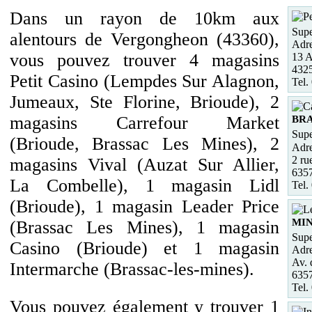
Dans un rayon de 10km aux
Supe
alentours de Vergongheon (43360),
Adre
vous pouvez trouver 4 magasins
13 A
4325
Petit Casino (Lempdes Sur Alagnon,
Tel.
Jumeaux, Ste Florine, Brioude), 2
magasins Carrefour Market
BRA
Supe
(Brioude, Brassac Les Mines), 2
Adre
2 ru
magasins Vival (Auzat Sur Allier,
635
La Combelle), 1 magasin Lidl
Tel.
(Brioude), 1 magasin Leader Price
MI
(Brassac Les Mines), 1 magasin
Supe
Casino (Brioude) et 1 magasin
Adre
Av. 
Intermarche (Brassac-les-mines).
635
Tel.
Vous pouvez également y trouver 1