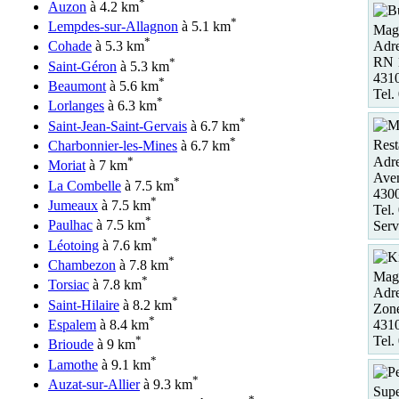
*
Auzon
à 4.2 km
*
Lempdes-sur-Allagnon
à 5.1 km
Maga
*
Adre
Cohade
à 5.3 km
RN 
*
Saint-Géron
à 5.3 km
431
*
Beaumont
à 5.6 km
Tel.
*
Lorlanges
à 6.3 km
*
Saint-Jean-Saint-Gervais
à 6.7 km
*
Rest
Charbonnier-les-Mines
à 6.7 km
Adre
*
Moriat
à 7 km
Ave
*
La Combelle
à 7.5 km
430
*
Jumeaux
à 7.5 km
Tel.
*
Paulhac
à 7.5 km
Serv
*
Léotoing
à 7.6 km
*
Chambezon
à 7.8 km
Maga
*
Torsiac
à 7.8 km
Adre
*
Saint-Hilaire
à 8.2 km
Zon
*
431
Espalem
à 8.4 km
Tel.
*
Brioude
à 9 km
*
Lamothe
à 9.1 km
*
Auzat-sur-Allier
à 9.3 km
Supe