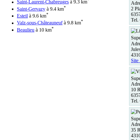
*
Saint-Laurent-Chabreuges
à 9.3 km
Adre
*
2 Pl
Saint-Gervazy
à 9.4 km
635
*
Esteil
à 9.6 km
Tel.
*
Valz-sous-Châteauneuf
à 9.8 km
*
Beaulieu
à 10 km
Supe
Adre
Jule
431
Site
Supe
Adre
10 
635
Tel.
Supe
Adre
35 R
431