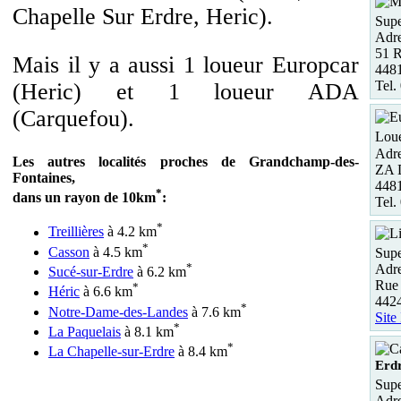
Chapelle Sur Erdre, Heric).
Supe
Adre
51 R
Mais il y a aussi 1 loueur Europcar
4481
Tel.
(Heric) et 1 loueur ADA
(Carquefou).
Loue
Adre
Les autres localités proches de Grandchamp-des-
ZA 
Fontaines,
448
*
dans un rayon de 10km
:
Tel.
*
Treillières
à 4.2 km
*
Casson
à 4.5 km
Supe
*
Adre
Sucé-sur-Erdre
à 6.2 km
Rue
*
Héric
à 6.6 km
4424
*
Notre-Dame-des-Landes
à 7.6 km
Site
*
La Paquelais
à 8.1 km
*
La Chapelle-sur-Erdre
à 8.4 km
Erd
Supe
Adre