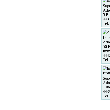
Supe
Adre
5 Ru
4439
Tel.
Loue
Adre
56 R
Imme
444
Tel.
Erd
Supe
Adre
1 ru
4439
Tel.