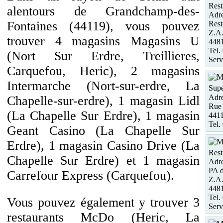
Rest
alentours de Grandchamp-des-
Adre
Fontaines (44119), vous pouvez
Rest
Z.A.
trouver 4 magasins Magasins U
448
Tel.
(Nort Sur Erdre, Treillieres,
Serv
Carquefou, Heric), 2 magasins
Intermarche (Nort-sur-erdre, La
Supe
Adre
Chapelle-sur-erdre), 1 magasin Lidl
Rue
(La Chapelle Sur Erdre), 1 magasin
4411
Tel.
Geant Casino (La Chapelle Sur
Erdre), 1 magasin Casino Drive (La
Rest
Chapelle Sur Erdre) et 1 magasin
Adre
PA d
Carrefour Express (Carquefou).
Z.A.
448
Tel.
Vous pouvez également y trouver 3
Serv
restaurants McDo (Heric, La