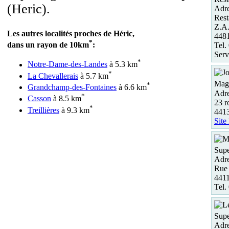
(Heric).
Adre
Rest
Z.A.
Les autres localités proches de Héric,
448
*
dans un rayon de 10km
:
Tel.
Serv
*
Notre-Dame-des-Landes
à 5.3 km
*
La Chevallerais
à 5.7 km
Maga
*
Grandchamp-des-Fontaines
à 6.6 km
Adre
*
Casson
à 8.5 km
23 r
*
Treillières
à 9.3 km
441
Site
Supe
Adre
Rue
4411
Tel.
Supe
Adre