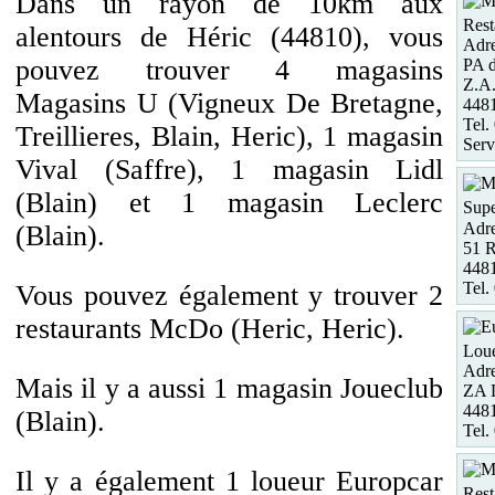
Dans un rayon de 10km aux
Rest
alentours de Héric (44810), vous
Adre
pouvez trouver 4 magasins
PA d
Z.A.
Magasins U (Vigneux De Bretagne,
448
Tel.
Treillieres, Blain, Heric), 1 magasin
Serv
Vival (Saffre), 1 magasin Lidl
(Blain) et 1 magasin Leclerc
Supe
Adre
(Blain).
51 R
4481
Tel.
Vous pouvez également y trouver 2
restaurants McDo (Heric, Heric).
Loue
Adre
Mais il y a aussi 1 magasin Joueclub
ZA 
448
(Blain).
Tel.
Il y a également 1 loueur Europcar
Rest