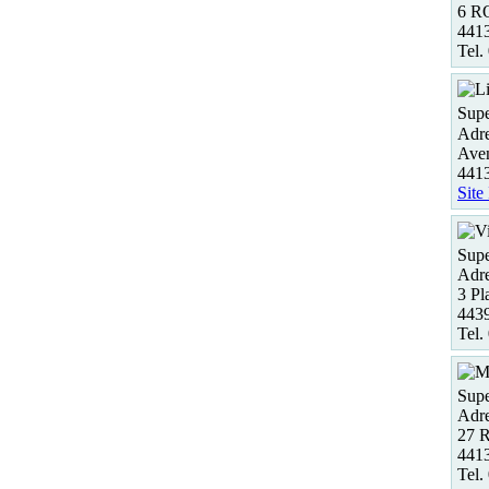
6 R
441
Tel.
Supe
Adre
Ave
4413
Site
Supe
Adre
3 Pl
4439
Tel.
Supe
Adre
27 R
4413
Tel.