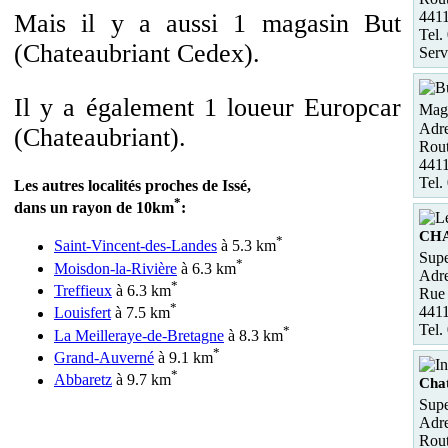
441
Mais il y a aussi 1 magasin But
Tel.
(Chateaubriant Cedex).
Serv
Il y a également 1 loueur Europcar
Maga
Adre
(Chateaubriant).
Rout
441
Tel.
Les autres localités proches de Issé,
*
dans un rayon de 10km
:
CH
*
Saint-Vincent-des-Landes
à 5.3 km
Supe
*
Moisdon-la-Rivière
à 6.3 km
Adre
*
Treffieux
à 6.3 km
Rue
*
441
Louisfert
à 7.5 km
Tel.
*
La Meilleraye-de-Bretagne
à 8.3 km
*
Grand-Auverné
à 9.1 km
*
Abbaretz
à 9.7 km
Cha
Supe
Adre
Rout