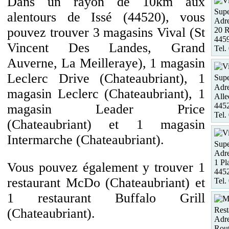
Dans un rayon de 10km aux
Supe
alentours de Issé (44520), vous
Adre
pouvez trouver 3 magasins Vival (St
20 R
4459
Vincent Des Landes, Grand
Tel.
Auverne, La Meilleraye), 1 magasin
Leclerc Drive (Chateaubriant), 1
Supe
Adre
magasin Leclerc (Chateaubriant), 1
Alle
4452
magasin Leader Price
Tel.
(Chateaubriant) et 1 magasin
Intermarche (Chateaubriant).
Supe
Adre
1 Pl
Vous pouvez également y trouver 1
445
restaurant McDo (Chateaubriant) et
Tel.
1 restaurant Buffalo Grill
Rest
(Chateaubriant).
Adre
Rout