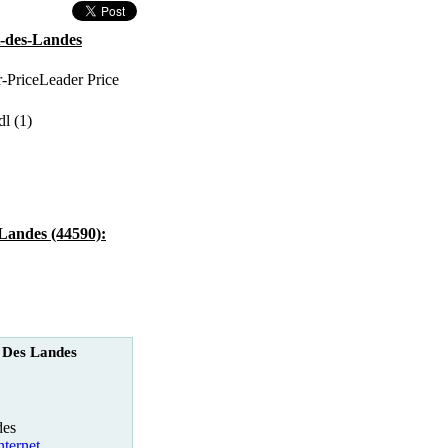
t-des-Landes
Leader Price
dl (1)
-Landes (44590):
 Des Landes
des
nternet