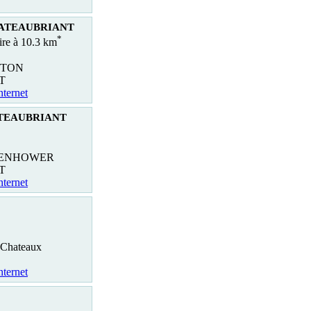
HATEAUBRIANT
*
aire à 10.3 km
TTON
T
nternet
ATEAUBRIANT
SENHOWER
T
nternet
 Chateaux
nternet