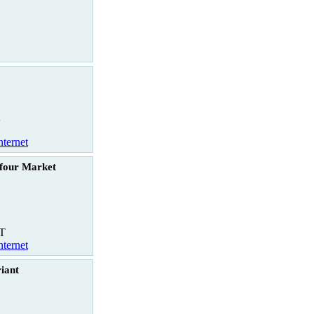
nternet
four Market
T
nternet
iant