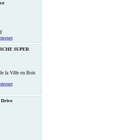
ce
T
nternet
RCHE SUPER
e la Ville en Bois
nternet
 Drive