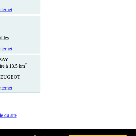
nternet
illes
nternet
OZAY
*
aire à 13.5 km
PEUGEOT
nternet
e du site