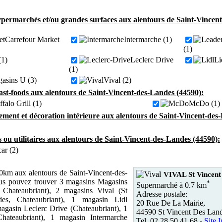
permarchés et/ou grandes surfaces aux alentours de Saint-Vincen
Carrefour Market
Intermarche (1)
(1)
(1)
Leclerc Drive
Li
(1)
asins U (3)
Vival (2)
fast-foods aux alentours de Saint-Vincent-des-Landes (44590):
falo Grill (1)
McDo (1)
ment et décoration intérieure aux alentours de Saint-Vincent-des
s ou utilitaires aux alentours de Saint-Vincent-des-Landes (44590):
ar (2)
km aux alentours de Saint-Vincent-des-
VIVAL St Vincent
us pouvez trouver 3 magasins Magasins
*
Supermarché à 0.7 km
Chateaubriant), 2 magasins Vival (St
Adresse postale:
es, Chateaubriant), 1 magasin Lidl
20 Rue De La Mairie,
magasin Leclerc Drive (Chateaubriant), 1
44590 St Vincent Des Lan
hateaubriant), 1 magasin Intermarche
Tel. 02 28 50 41 68 -
Site I