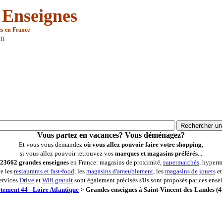
 Enseignes
es en France
om
Vous partez en vacances? Vous déménagez?
Et vous vous demandez
où vous allez pouvoir faire votre shopping
,
si vous allez pouvoir retrouvez vos
marques et magasins préférés
...
23662 grandes enseignes
en France: magasins de proximité,
supermarchés
, hyperm
ue les
restaurants et fast-food
, les
magasins d'ameublement
, les
magasins de jouets
et
ervices
Drive
et
Wifi gratuit
sont également précisés s'ils sont proposés par ces ense
tement 44 - Loire Atlantique
>
Grandes enseignes à Saint-Vincent-des-Landes (4