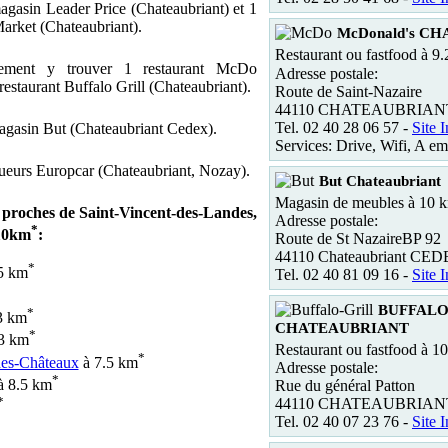
agasin Leader Price (Chateaubriant) et 1
arket (Chateaubriant).
McDonald's C
Restaurant ou fastfood à 9
ement y trouver 1 restaurant McDo
Adresse postale:
restaurant Buffalo Grill (Chateaubriant).
Route de Saint-Nazaire
44110 CHATEAUBRIAN
Tel. 02 40 28 06 57 -
Site I
magasin But (Chateaubriant Cedex).
Services: Drive, Wifi, A em
oueurs Europcar (Chateaubriant, Nozay).
But Chateaubriant
Magasin de meubles à 10 
s proches de Saint-Vincent-des-Landes,
Adresse postale:
*
 10km
:
Route de St NazaireBP 92
44110 Chateaubriant CE
*
5 km
Tel. 02 40 81 09 16 -
Site I
*
BUFFALO
*
3 km
CHATEAUBRIANT
*
3 km
Restaurant ou fastfood à 1
*
des-Châteaux
à 7.5 km
Adresse postale:
*
 8.5 km
Rue du général Patton
*
44110 CHATEAUBRIAN
Tel. 02 40 07 23 76 -
Site I