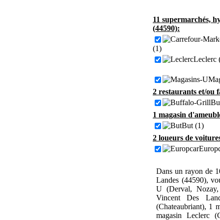
11 supermarchés, hy
(44590):
(1)
Leclerc 
Mag
2 restaurants et/ou 
Buf
1 magasin d'ameuble
But (1)
2 loueurs de voiture
Europc
Dans un rayon de 10
Landes (44590), vo
U (Derval, Nozay, 
Vincent Des Land
(Chateaubriant), 1 
magasin Leclerc (C