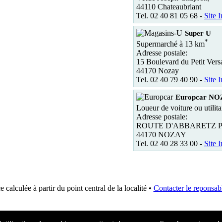
44110 Chateaubriant
Tel. 02 40 81 05 68 -
Site I
Super U
*
Supermarché à 13 km
Adresse postale:
15 Boulevard du Petit Versa
44170 Nozay
Tel. 02 40 79 40 90 -
Site I
Europcar N
Loueur de voiture ou utilit
Adresse postale:
ROUTE D'ABBARETZ 
44170 NOZAY
Tel. 02 40 28 33 00 -
Site I
e calculée à partir du point central de la localité •
Contacter le reponsabl