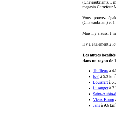
(Chateaubriant), 1 m
magasin Carrefour M
Vous pouvez égal
(Chateaubriant) et 1 
Mais il y a aussi 1 
Il y a également 2 l
Les autres localité
dans un rayon de
Treffieux
à 4.
Issé
à 5.3 km
Louisfert
à 6.
Lusanger
à 7.
Saint-Aubin-
Vieux Bourg
à
Jans
à 9.6 km