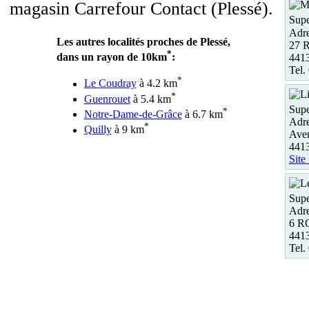
magasin Carrefour Contact (Plessé).
Supe
Adre
Les autres localités proches de Plessé,
27 R
*
dans un rayon de 10km
:
4413
Tel.
*
Le Coudray
à 4.2 km
*
Guenrouet
à 5.4 km
Supe
*
Notre-Dame-de-Grâce
à 6.7 km
Adre
*
Quilly
à 9 km
Ave
4413
Site
Supe
Adre
6 R
441
Tel.