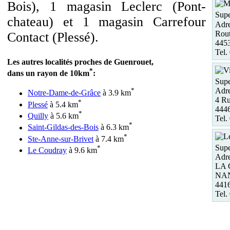
Bois), 1 magasin Leclerc (Pont-
Supe
chateau) et 1 magasin Carrefour
Adre
Rout
Contact (Plessé).
4453
Tel.
Les autres localités proches de Guenrouet,
*
dans un rayon de 10km
:
Supe
Adre
*
Notre-Dame-de-Grâce
à 3.9 km
4 Ru
*
Plessé
à 5.4 km
4446
*
Quilly
à 5.6 km
Tel.
*
Saint-Gildas-des-Bois
à 6.3 km
*
Ste-Anne-sur-Brivet
à 7.4 km
Supe
*
Le Coudray
à 9.6 km
Adre
LA 
NA
441
Tel.