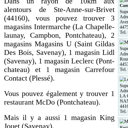
Dans un rayon de 10km aux
Cam
alentours de Ste-Anne-sur-Brivet
Supe
(44160), vous pouvez trouver 3
Adre
Aven
magasins Intermarche (La Chapelle-
447
Tel.
launay, Campbon, Pontchateau), 2
magasins Magasins U (Saint Gildas
Supe
Des Bois, Savenay), 1 magasin Lidl
Adre
Rout
(Savenay), 1 magasin Leclerc (Pont-
4453
chateau) et 1 magasin Carrefour
Tel.
Contact (Plessé).
Supe
Adre
Vous pouvez également y trouver 1
LA 
restaurant McDo (Pontchateau).
NA
441
Tel.
Mais il y a aussi 1 magasin King
Jouet (Savenay).
Rest