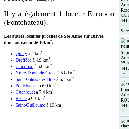
Adre
Rest
Il y a également 1 loueur Europcar
CC 
441
(Pontchateau).
Tel.
Serv
Les autres localités proches de Ste-Anne-sur-Brivet,
*
dans un rayon de 10km
:
Pon
*
Supe
Quilly
à 4 km
Adre
*
Drefféac
à 4.9 km
25 r
*
Campbon
à 5.6 km
4416
*
Notre-Dame-de-Grâce
à 5.8 km
Tel.
*
Saint-Gildas-des-Bois
à 6.7 km
*
Pontchâteau
à 6.9 km
Loue
*
Guenrouet
à 7.4 km
Adre
*
Besné
à 9.1 km
RO
*
Saint-Guillaume
à 10 km
441
Tel.
chap