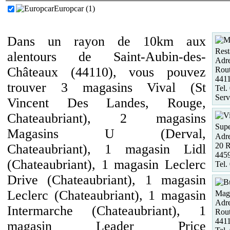
Europcar (1)
Dans un rayon de 10km aux
Rest
alentours de Saint-Aubin-des-
Adre
Châteaux (44110), vous pouvez
Rout
441
trouver 3 magasins Vival (St
Tel.
Serv
Vincent Des Landes, Rouge,
Chateaubriant), 2 magasins
Supe
Magasins U (Derval,
Adre
20 R
Chateaubriant), 1 magasin Lidl
4459
(Chateaubriant), 1 magasin Leclerc
Tel.
Drive (Chateaubriant), 1 magasin
Leclerc (Chateaubriant), 1 magasin
Maga
Adre
Intermarche (Chateaubriant), 1
Rout
441
magasin Leader Price