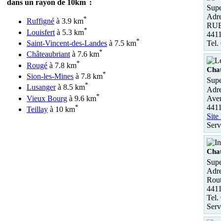
dans un rayon de 10km
:
Supe
Adre
*
Ruffigné
à 3.9 km
RU
*
Louisfert
à 5.3 km
441
*
Tel.
Saint-Vincent-des-Landes
à 7.5 km
*
Châteaubriant
à 7.6 km
*
Rougé
à 7.8 km
Cha
*
Sion-les-Mines
à 7.8 km
Supe
*
Lusanger
à 8.5 km
Adre
*
Aven
Vieux Bourg
à 9.6 km
4411
*
Teillay
à 10 km
Site
Serv
Cha
Supe
Adre
Rout
4411
Tel.
Serv