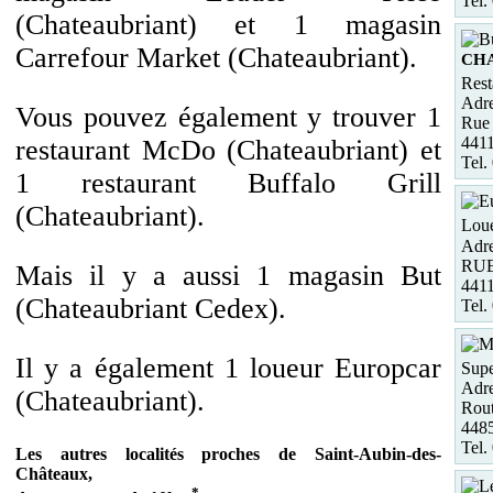
Tel.
(Chateaubriant) et 1 magasin
Carrefour Market (Chateaubriant).
CH
Rest
Adre
Vous pouvez également y trouver 1
Rue 
441
restaurant McDo (Chateaubriant) et
Tel.
1 restaurant Buffalo Grill
(Chateaubriant).
Loue
Adre
RU
Mais il y a aussi 1 magasin But
441
(Chateaubriant Cedex).
Tel.
Il y a également 1 loueur Europcar
Supe
Adre
(Chateaubriant).
Rout
4485
Tel.
Les autres localités proches de Saint-Aubin-des-
Châteaux,
*