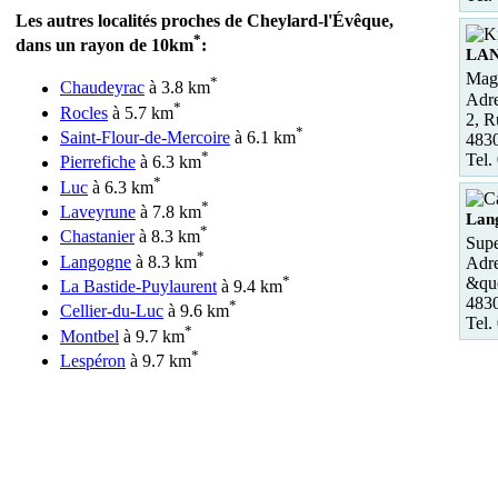
Les autres localités proches de Cheylard-l'Évêque,
*
dans un rayon de 10km
:
LA
Maga
*
Chaudeyrac
à 3.8 km
Adre
*
Rocles
à 5.7 km
2, R
*
Saint-Flour-de-Mercoire
à 6.1 km
48
*
Tel.
Pierrefiche
à 6.3 km
*
Luc
à 6.3 km
*
Laveyrune
à 7.8 km
Lan
*
Chastanier
à 8.3 km
Supe
*
Langogne
à 8.3 km
Adre
*
&quo
La Bastide-Puylaurent
à 9.4 km
483
*
Cellier-du-Luc
à 9.6 km
Tel.
*
Montbel
à 9.7 km
*
Lespéron
à 9.7 km