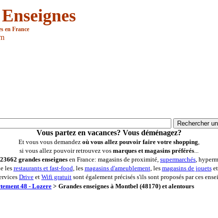
 Enseignes
es en France
om
Vous partez en vacances? Vous déménagez?
Et vous vous demandez
où vous allez pouvoir faire votre shopping
,
si vous allez pouvoir retrouvez vos
marques et magasins préférés
...
23662 grandes enseignes
en France: magasins de proximité,
supermarchés
, hyperm
ue les
restaurants et fast-food
, les
magasins d'ameublement
, les
magasins de jouets
et
ervices
Drive
et
Wifi gratuit
sont également précisés s'ils sont proposés par ces ense
tement 48 - Lozere
>
Grandes enseignes à Montbel (48170) et alentours