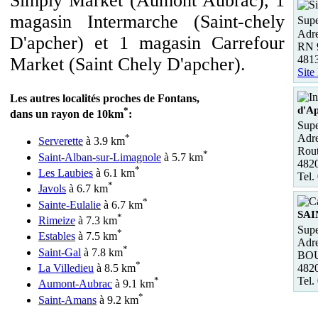
Simply Market (Aumont Aubrac), 1
magasin Intermarche (Saint-chely
Supe
Adre
D'apcher) et 1 magasin Carrefour
RN 9
48
Market (Saint Chely D'apcher).
Site
Les autres localités proches de Fontans,
d'A
*
dans un rayon de 10km
:
Supe
Adre
*
Serverette
à 3.9 km
Rout
*
Saint-Alban-sur-Limagnole
à 5.7 km
4820
*
Les Laubies
à 6.1 km
Tel.
*
Javols
à 6.7 km
*
Sainte-Eulalie
à 6.7 km
SAI
*
Rimeize
à 7.3 km
Supe
*
Estables
à 7.5 km
Adre
*
Saint-Gal
à 7.8 km
BO
*
La Villedieu
à 8.5 km
482
*
Tel.
Aumont-Aubrac
à 9.1 km
*
Saint-Amans
à 9.2 km