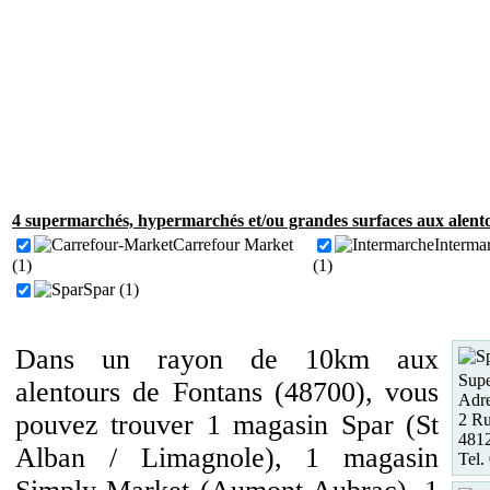
4 supermarchés, hypermarchés et/ou grandes surfaces aux alent
Carrefour Market
Interma
(1)
(1)
Spar (1)
Dans un rayon de 10km aux
Supe
alentours de Fontans (48700), vous
Adre
pouvez trouver 1 magasin Spar (St
2 Ru
4812
Alban / Limagnole), 1 magasin
Tel.