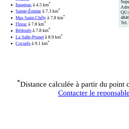
Supe
*
Ispagnac
à 4.5 km
Adre
*
Sainte-Énimie
à 7.3 km
QU
*
484
Mas Saint-Chély
à 7.8 km
Tel.
*
Florac
à 7.8 km
*
Bédouès
à 7.8 km
*
La Salle-Prunet
à 8.9 km
*
Cocurès
à 9.1 km
*
Distance calculée à partir du point c
Contacter le reponsable