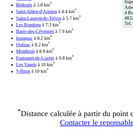
Supe
*
Bédouès
à 3.8 km
Adre
*
Saint-Julien-d'Arpaon
à 4.4 km
4 R
*
4832
Saint-Laurent-de-Trèves
à 5.7 km
Tel.
*
Les Bondons
à 7.3 km
*
Barre-des-Cévennes
à 7.9 km
*
Ispagnac
à 8.2 km
*
Quézac
à 8.2 km
*
Montbrun
à 8.9 km
*
Fraissinet-de-Lozère
à 9.8 km
*
Les Vanels
à 10 km
*
Vébron
à 10 km
*
Distance calculée à partir du point c
Contacter le reponsable