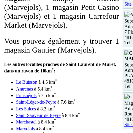
Site
(Marvejols), 1 magasin Petit Casino
(Marvejols) et 1 magasin Carrefour
Supe
Market (Marvejols).
Adre
7 Pl
4810
Vous pouvez également y trouver 1
Tel.
magasin Gautier (Marvejols).
MA
Les autres localités proches de Saint-Laurent-de-Muret,
Supe
*
Adre
dans un rayon de 10km
:
PLA
481
*
Le Buisson
à 4.5 km
Tel.
*
Antrenas
à 5.4 km
*
Prinsuéjols
à 7.5 km
*
Saint-Léger-de-Peyre
à 7.6 km
Maga
*
Adre
Les Salces
à 8.3 km
Rou
*
Saint-Sauveur-de-Peyre
à 8.4 km
481
*
Marchastel
à 8.4 km
Site
*
Marvejols
à 8.4 km