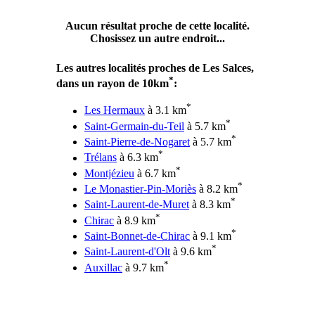
Aucun résultat proche de cette localité.
Chosissez un autre endroit...
Les autres localités proches de Les Salces,
*
dans un rayon de 10km
:
*
Les Hermaux
à 3.1 km
*
Saint-Germain-du-Teil
à 5.7 km
*
Saint-Pierre-de-Nogaret
à 5.7 km
*
Trélans
à 6.3 km
*
Montjézieu
à 6.7 km
*
Le Monastier-Pin-Moriès
à 8.2 km
*
Saint-Laurent-de-Muret
à 8.3 km
*
Chirac
à 8.9 km
*
Saint-Bonnet-de-Chirac
à 9.1 km
*
Saint-Laurent-d'Olt
à 9.6 km
*
Auxillac
à 9.7 km