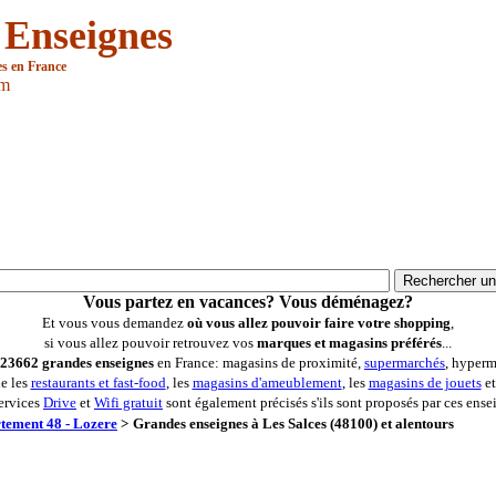
 Enseignes
es en France
om
Vous partez en vacances? Vous déménagez?
Et vous vous demandez
où vous allez pouvoir faire votre shopping
,
si vous allez pouvoir retrouvez vos
marques et magasins préférés
...
23662 grandes enseignes
en France: magasins de proximité,
supermarchés
, hyperm
ue les
restaurants et fast-food
, les
magasins d'ameublement
, les
magasins de jouets
et
ervices
Drive
et
Wifi gratuit
sont également précisés s'ils sont proposés par ces ense
tement 48 - Lozere
>
Grandes enseignes à Les Salces (48100) et alentours