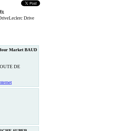
):
Leclerc Drive
four Market BAUD
ROUTE DE
nternet
RCHE SUPER