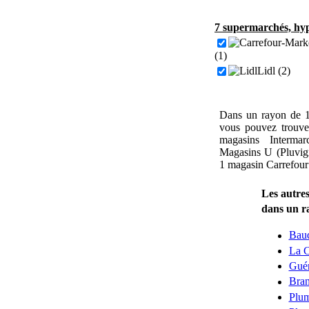
7 supermarchés, hyp
(1)
Lidl (2)
Dans un rayon de 1
vous pouvez trouve
magasins Interma
Magasins U (Pluvign
1 magasin Carrefour
Les autres
dans un r
Bau
La C
Gué
Bran
Plum