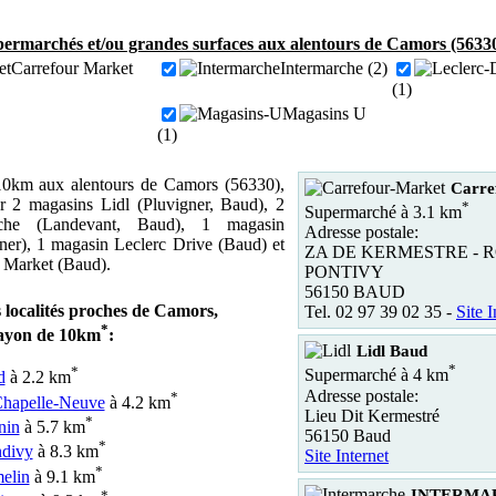
ermarchés et/ou grandes surfaces aux alentours de Camors (56330
Carrefour Market
Intermarche (2)
(1)
Magasins U
(1)
0km aux alentours de Camors (56330),
Carre
r 2 magasins Lidl (Pluvigner, Baud), 2
*
Supermarché à 3.1 km
rche (Landevant, Baud), 1 magasin
Adresse postale:
er), 1 magasin Leclerc Drive (Baud) et
ZA DE KERMESTRE - 
 Market (Baud).
PONTIVY
56150 BAUD
 localités proches de Camors,
Tel. 02 97 39 02 35 -
Site I
*
ayon de 10km
:
Lidl Baud
*
*
Supermarché à 4 km
d
à 2.2 km
Adresse postale:
*
hapelle-Neuve
à 4.2 km
Lieu Dit Kermestré
*
nin
à 5.7 km
56150 Baud
*
divy
à 8.3 km
Site Internet
*
elin
à 9.1 km
INTERMA
*