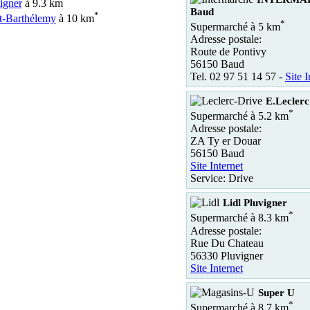
igner
à 9.3 km
Baud
*
t-Barthélemy
à 10 km
*
Supermarché à 5 km
Adresse postale:
Route de Pontivy
56150 Baud
Tel. 02 97 51 14 57 -
Site I
E.Leclerc
*
Supermarché à 5.2 km
Adresse postale:
ZA Ty er Douar
56150 Baud
Site Internet
Service: Drive
Lidl Pluvigner
*
Supermarché à 8.3 km
Adresse postale:
Rue Du Chateau
56330 Pluvigner
Site Internet
Super U
*
Supermarché à 8.7 km