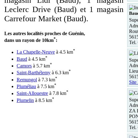
magasin Lidl (Baud), 1 magasin
Leclerc Drive (Baud) et 1 magasin
Bau
Carrefour Market (Baud).
Supe
Adre
Rout
Les autres localités proches de Guénin,
561
*
dans un rayon de 10km
:
Tel.
*
La Chapelle-Neuve
à 4.5 km
*
Baud
à 4.5 km
Supe
*
Adre
Camors
à 5.7 km
Lieu
*
Saint-Barthélemy
à 6.3 km
561
*
Remungol
à 7.3 km
Site
*
Pluméliau
à 7.5 km
*
Saint-Allouestre
à 7.8 km
*
Supe
Plumelin
à 8.5 km
Adre
ZA 
PO
561
Tel.