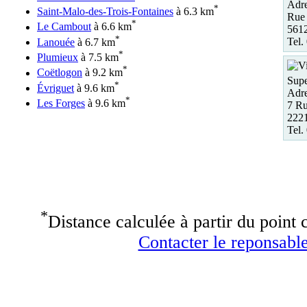
Adre
*
Saint-Malo-des-Trois-Fontaines
à 6.3 km
Rue
*
Le Cambout
à 6.6 km
5612
*
Tel.
Lanouée
à 6.7 km
*
Plumieux
à 7.5 km
*
Coëtlogon
à 9.2 km
Supe
*
Évriguet
à 9.6 km
Adre
*
Les Forges
à 9.6 km
7 Ru
222
Tel.
*
Distance calculée à partir du point c
Contacter le reponsable