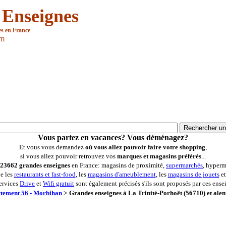
 Enseignes
es en France
om
Vous partez en vacances? Vous déménagez?
Et vous vous demandez
où vous allez pouvoir faire votre shopping
,
si vous allez pouvoir retrouvez vos
marques et magasins préférés
...
23662 grandes enseignes
en France: magasins de proximité,
supermarchés
, hyperm
ue les
restaurants et fast-food
, les
magasins d'ameublement
, les
magasins de jouets
et
ervices
Drive
et
Wifi gratuit
sont également précisés s'ils sont proposés par ces ense
tement 56 - Morbihan
>
Grandes enseignes à La Trinité-Porhoët (56710) et alen