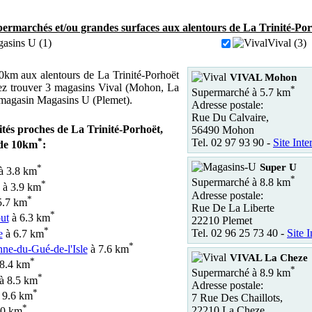
ermarchés et/ou grandes surfaces aux alentours de La Trinité-Por
asins U (1)
Vival (3)
km aux alentours de La Trinité-Porhoët
VIVAL Mohon
ez trouver 3 magasins Vival (Mohon, La
*
Supermarché à 5.7 km
 magasin Magasins U (Plemet).
Adresse postale:
Rue Du Calvaire,
lités proches de La Trinité-Porhoët,
56490 Mohon
*
Tel. 02 97 93 90 -
Site Inte
 de 10km
:
Super U
*
à 3.8 km
*
Supermarché à 8.8 km
*
à 3.9 km
Adresse postale:
*
5.7 km
Rue De La Liberte
*
ut
à 6.3 km
22210 Plemet
*
Tel. 02 96 25 73 40 -
Site I
e
à 6.7 km
*
nne-du-Gué-de-l'Isle
à 7.6 km
VIVAL La Cheze
*
8.4 km
*
Supermarché à 8.9 km
*
à 8.5 km
Adresse postale:
*
 9.6 km
7 Rue Des Chaillots,
*
22210 La Cheze
10 km