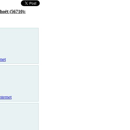
hoët (56710):
rnet
nternet