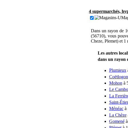
4 supermarchés, hyp
Mag
Dans un rayon de 10
(56710), vous pouv
Cheze, Plemet) et 1
Les autres loca
dans un rayon
Plumieux
Coëtlogon
Mohon
à 
Le Cambo
La Ferrièr
Saint-Étie
Ménéac
à 
La Chèze
Gomené
à
Plémet
à 