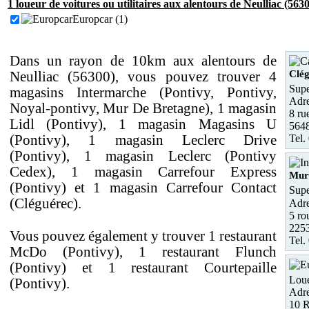
1 loueur de voitures ou utilitaires aux alentours de Neulliac (5630
Europcar (1)
Dans un rayon de 10km aux alentours de
Clé
Neulliac (56300), vous pouvez trouver 4
Supe
magasins Intermarche (Pontivy, Pontivy,
Adre
Noyal-pontivy, Mur De Bretagne), 1 magasin
8 ru
Lidl (Pontivy), 1 magasin Magasins U
5648
(Pontivy), 1 magasin Leclerc Drive
Tel.
(Pontivy), 1 magasin Leclerc (Pontivy
Cedex), 1 magasin Carrefour Express
Mur
(Pontivy) et 1 magasin Carrefour Contact
Supe
(Cléguérec).
Adre
5 ro
2253
Vous pouvez également y trouver 1 restaurant
Tel.
McDo (Pontivy), 1 restaurant Flunch
(Pontivy) et 1 restaurant Courtepaille
Loue
(Pontivy).
Adre
10 