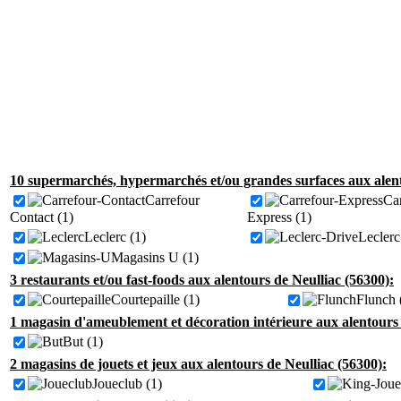
10 supermarchés, hypermarchés et/ou grandes surfaces aux alent
Carrefour
Ca
Contact (1)
Express (1)
Leclerc (1)
Leclerc
Magasins U (1)
3 restaurants et/ou fast-foods aux alentours de Neulliac (56300):
Courtepaille (1)
Flunch 
1 magasin d'ameublement et décoration intérieure aux alentours 
But (1)
2 magasins de jouets et jeux aux alentours de Neulliac (56300):
Joueclub (1)