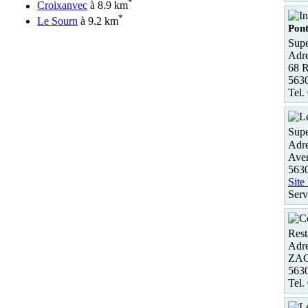
*
Croixanvec
à 8.9 km
*
Le Sourn
à 9.2 km
Pont
Supe
Adre
68 R
5630
Tel.
Supe
Adre
Aven
5630
Site
Serv
Rest
Adre
ZAC 
563
Tel.