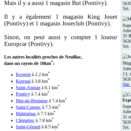
Mais il y a aussi 1 magasin But (Pontivy).
563
Tel.
Il y a également 1 magasin King Jouet
(Pontivy) et 1 magasin Joueclub (Pontivy).
Supe
Adre
35 R
Sinon, on peut aussi y compter 1 loueur
5630
Europcar (Pontivy).
Tel.
Les autres localités proches de Neulliac,
*
Maga
dans un rayon de 10km
:
Adre
*
13, 
Kergrist
à 2.2 km
563
*
Keregal
à 3.8 km
Site
*
Saint-Aignan
à 6.1 km
*
Pontivy
à 7.4 km
*
Expr
Mur-de-Bretagne
à 7.4 km
*
Supe
Saint-Connec
à 7.5 km
Adre
*
Malguénac
à 7.5 km
31 r
*
Cléguérec
à 7.8 km
5630
*
Saint-Gérand
à 8.5 km
Tel.