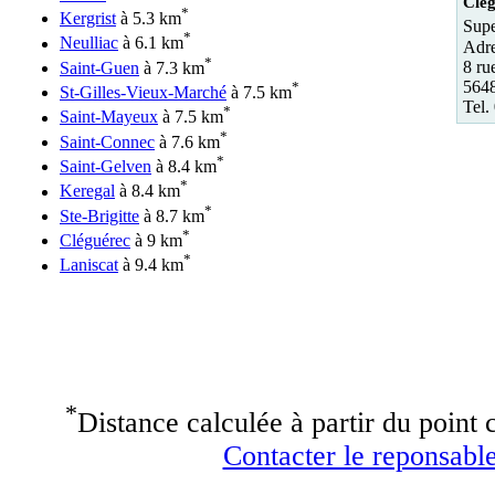
Clé
*
Kergrist
à 5.3 km
Supe
*
Neulliac
à 6.1 km
Adre
*
8 ru
Saint-Guen
à 7.3 km
5648
*
St-Gilles-Vieux-Marché
à 7.5 km
Tel.
*
Saint-Mayeux
à 7.5 km
*
Saint-Connec
à 7.6 km
*
Saint-Gelven
à 8.4 km
*
Keregal
à 8.4 km
*
Ste-Brigitte
à 8.7 km
*
Cléguérec
à 9 km
*
Laniscat
à 9.4 km
*
Distance calculée à partir du point c
Contacter le reponsable